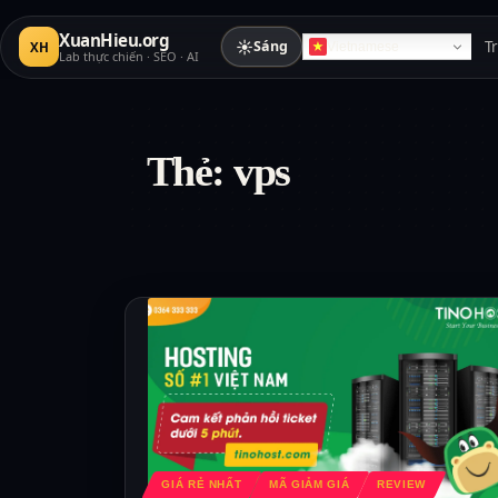
XuanHieu.org
☀
Sáng
T
XH
Vietnamese
Lab thực chiến · SEO · AI
Thẻ:
vps
GIÁ RẺ NHẤT
MÃ GIẢM GIÁ
REVIEW