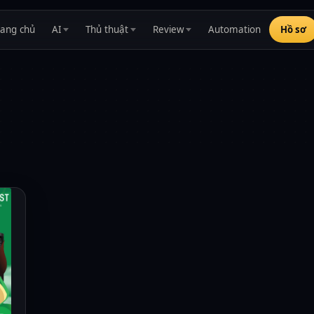
rang chủ
AI
Thủ thuật
Review
Automation
Hồ sơ