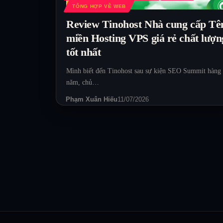
TỔNG HỢP VỀ WEB
Review Tinohost Nhà cung cấp Tê
miền Hosting VPS giá rẻ chất lượn
tốt nhất
Mình biết đến Tinohost sau sự kiện SEO Summit hàng
năm, chủ…
Phạm Xuân Hiếu
11/07/2026