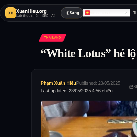
XuanHieu.org
☀
Sáng
T
XH
Vietnamese
Lab thực chiến · SEO · AI
THAILAND
“White Lotus” hé l
Phạm Xuân Hiếu
Published: 23/05/2025
S
Last updated: 23/05/2025 4:56 chiều