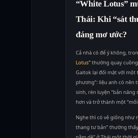
“White Lotus” mù
Thái: Khi “sát t
đáng mơ ước?
Cả nhà có để ý không, tro
Lotus”
thường quay cuồng 
Gaitok lại đối mặt với một 
phương”: liệu anh có nên t
sinh, rèn luyện “bản năng s
hơn và trở thành một “mối
Nghe thì có vẻ giống như 
thang tư bản” thường thấy
nằm dề” ở Thái một thời gi