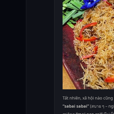
Tất nhiên, xã hội nào cũng
“sabai sabai”
(สบาย ๆ – ngh