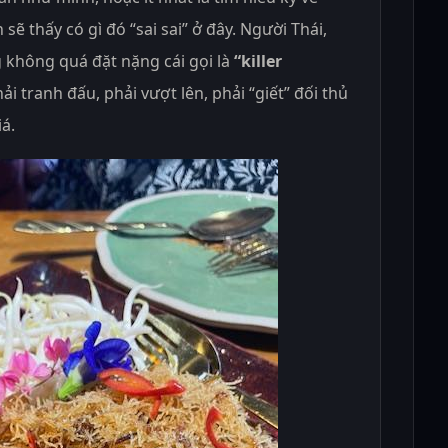
ẽ thấy có gì đó “sai sai” ở đây. Người Thái,
 không quá đặt nặng cái gọi là
“killer
ải tranh đấu, phải vượt lên, phải “giết” đối thủ
á.