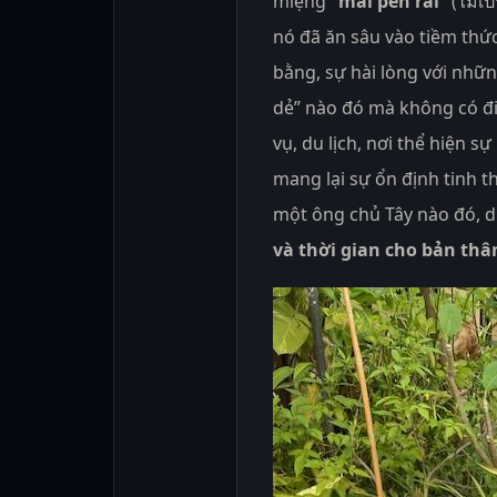
miệng
“mai pen rai”
(ไม่เ
nó đã ăn sâu vào tiềm thức
bằng, sự hài lòng với nhữn
dẻ” nào đó mà không có đi
vụ, du lịch, nơi thể hiện s
mang lại sự ổn định tinh t
một ông chủ Tây nào đó, d
và thời gian cho bản thâ