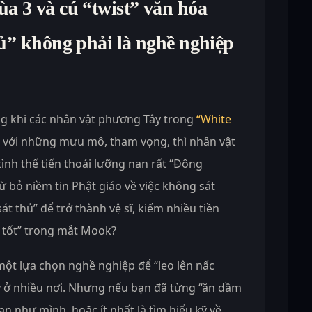
a 3 và cú “twist” văn hóa
hủ” không phải là nghề nghiệp
ng khi các nhân vật phương Tây trong
“White
với những mưu mô, tham vọng, thì nhân vật
tình thế tiến thoái lưỡng nan rất “Đông
ừ bỏ niềm tin Phật giáo về việc không sát
át thủ” để trở thành vệ sĩ, kiếm nhiều tiền
 tốt” trong mắt Mook?
một lựa chọn nghề nghiệp để “leo lên nấc
 ở nhiều nơi. Nhưng nếu bạn đã từng “ăn dầm
an như mình, hoặc ít nhất là tìm hiểu kỹ về