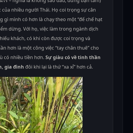
ป็นไร – nghĩa là không sao đâu, đừng bận tâm)
 của nhiều người Thái. Họ coi trọng sự cân
g gì mình có hơn là chạy theo một “đế chế hạt
ểm dừng. Với họ, việc làm trong ngành dịch
ự hiếu khách, có khi còn được coi trọng và
hần hơn là một công việc “tay chân thuê” cho
ù có nhiều tiền hơn.
Sự giàu có về tinh thần
n, gia đình
đôi khi lại là thứ “xa xỉ” hơn cả.