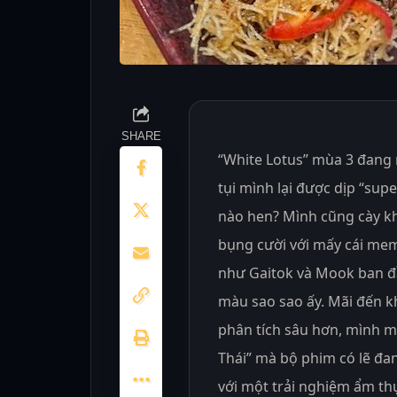
SHARE
“White Lotus” mùa 3 đang 
tụi mình lại được dịp “sup
nào hen? Mình cũng cày k
bụng cười với mấy cái mem
như Gaitok và Mook ban đầ
màu sao sao ấy. Mãi đến khi
phân tích sâu hơn, mình mới
Thái” mà bộ phim có lẽ đa
với một trải nghiệm ẩm t