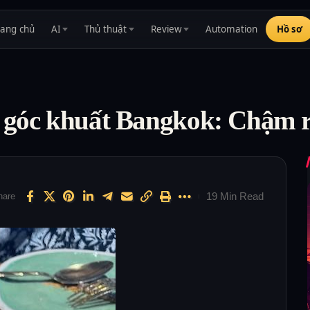
rang chủ
AI
Thủ thuật
Review
Automation
Hồ sơ
ộ góc khuất Bangkok: Chậm r
19 Min Read
hare