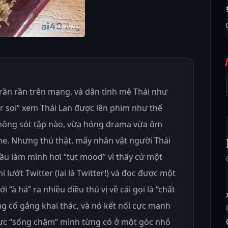
rần rần trên mạng, và dân tình mê Thái như
er soi” xem Thái Lan được lên phim như thế
hông sót tập nào, vừa hóng drama vừa ôm
e. Nhưng thú thật, mấy nhân vật người Thái
u làm mình hơi “tụt mood” vì thấy cứ một
 lướt Twitter (lại là Twitter!) và đọc được một
 “à há” ra nhiều điều thú vị về cái gọi là “chất
ng cố gắng khai thác, và nó kết nối cực mạnh
hực “sống chậm” mình từng có ở một góc nhỏ