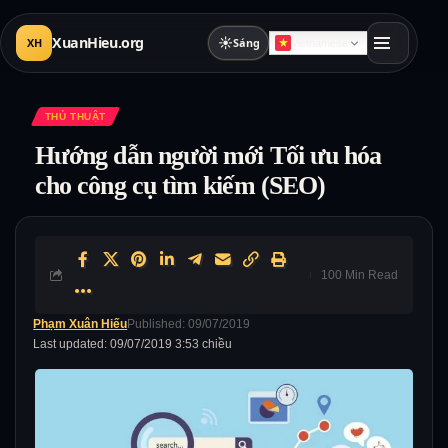
XuanHieu.org
☀
XH
Sáng
Vietnamese
THỦ THUẬT
Hướng dẫn người mới Tối ưu hóa
cho công cụ tìm kiếm (SEO)
100 Min Read
Phạm Xuân Hiếu
Published: 09/07/2019
Last updated: 09/07/2019 3:53 chiều