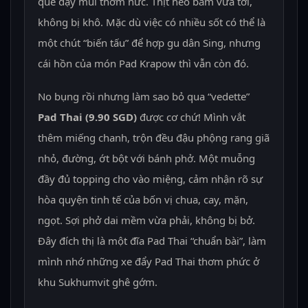
quế dậy mùi thơm nức. Thịt heo bằm vừa tới,
không bị khô. Mặc dù việc có nhiều sốt có thể là
một chút “biến tấu” để hợp gu dân Sing, nhưng
cái hồn của món Pad Krapow thì vẫn còn đó.
No bụng rồi nhưng làm sao bỏ qua “vedette”
Pad Thai (9.90 SGD)
được cơ chứ! Mình vắt
thêm miếng chanh, trộn đều đậu phộng rang giã
nhỏ, đường, ớt bột với bánh phở. Một muỗng
đầy đủ topping cho vào miệng, cảm nhận rõ sự
hòa quyện tinh tế của bốn vị chua, cay, mặn,
ngọt. Sợi phở dai mềm vừa phải, không bị bở.
Đây đích thị là một đĩa Pad Thai “chuẩn bài”, làm
mình nhớ những xe đẩy Pad Thai thơm phức ở
khu Sukhumvit ghê gớm.