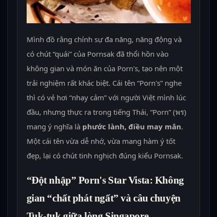
Mình đồ rằng chính sự đa năng, năng động và
có chút “quái” của Pornsak đã thổi hồn vào
không gian và món ăn của Porn's, tạo nên một
trải nghiệm rất khác biệt. Cái tên “Porn's” nghe
thì có vẻ hơi “nhạy cảm” với người Việt mình lúc
đầu, nhưng thực ra trong tiếng Thái, “Porn” (พร)
mang ý nghĩa là
phước lành, điều may mắn
.
Một cái tên vừa dễ nhớ, vừa mang hàm ý tốt
đẹp, lại có chút tinh nghịch đúng kiểu Pornsak.
“Đột nhập” Porn's Star Vista: Không
gian “chất phát ngất” và câu chuyện
Tuk-tuk giữa lòng Singapore