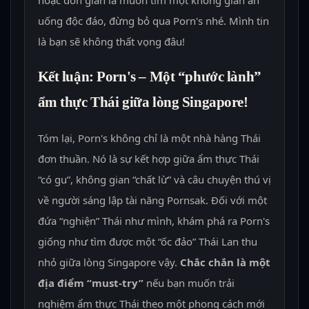
hoặc đơn giản là muốn tìm một không gian ăn
uống độc đáo, đừng bỏ qua Porn's nhé. Mình tin
là bạn sẽ không thất vọng đâu!
Kết luận: Porn's – Một “phước lành”
ẩm thực Thái giữa lòng Singapore!
Tóm lại, Porn's không chỉ là một nhà hàng Thái
đơn thuần. Nó là sự kết hợp giữa ẩm thực Thái
“có gu”, không gian “chất lừ” và câu chuyện thú vị
về người sáng lập tài năng Pornsak. Đối với một
đứa “nghiện” Thái như mình, khám phá ra Porn's
giống như tìm được một “ốc đảo” Thái Lan thu
nhỏ giữa lòng Singapore vậy.
Chắc chắn là một
địa điểm “must-try”
nếu bạn muốn trải
nghiệm ẩm thực Thái theo một phong cách mới