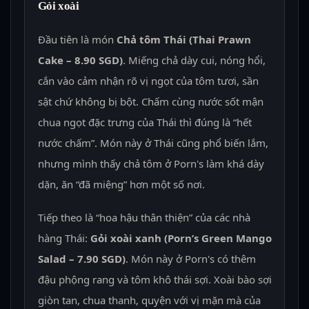
Gỏi xoài
Đầu tiên là món
Chả tôm Thái (Thai Prawn
Cake – 8.90 SGD)
. Miếng chả dày cui, nóng hổi,
cắn vào cảm nhận rõ vị ngọt của tôm tươi, sần
sật chứ không bị bột. Chấm cùng nước sốt mận
chua ngọt đặc trưng của Thái thì đúng là “hết
nước chấm”. Món này ở Thái cũng phổ biến lắm,
nhưng mình thấy chả tôm ở Porn's làm khá dày
dặn, ăn “đã miệng” hơn một số nơi.
Tiếp theo là “hoa hậu thân thiện” của các nhà
hàng Thái:
Gỏi xoài xanh (Porn’s Green Mango
Salad – 7.90 SGD)
. Món này ở Porn's có thêm
đậu phộng rang và tôm khô thái sợi. Xoài bào sợi
giòn tan, chua thanh, quyện với vị mặn mà của