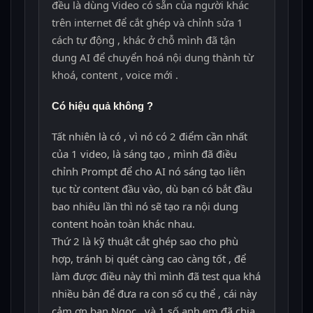
đều là dùng Video có sẵn của người khác
trên internet để cắt ghép và chỉnh sửa 1
cách tự động , khác ở chỗ mình đã tận
dung AI để chuyển hoá nội dung thành từ
khoá, content , voice mới .
Có hiệu quả không ?
Tất nhiên là có , vì nó có 2 điểm cần nhất
của 1 video, là sáng tạo , mình đã điều
chỉnh Prompt để cho AI nó sáng tạo liên
tục từ content đầu vào, dù bạn có bắt đầu
bao nhiêu lần thì nó sẽ tạo ra nội dung
content hoàn toàn khác nhau.
Thứ 2 là kỹ thuật cắt ghép sao cho phù
hợp, tránh bị quét càng cao càng tốt , để
làm được điều này thì mình đã test qua khá
nhiều bản để đưa ra con số cụ thể , cái này
cảm ơn bạn Ngọc , và 1 số anh em đã chia