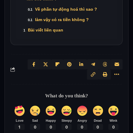
Về phần tự động hoá thì sao ?
làm vậy có ra tiền không ?
Bài viết liên quan
What do you think?
Love
Sad
Happy
Sleepy
Angry
Dead
Wink
1
0
0
0
0
0
0