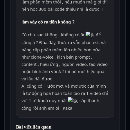
làm phần mềm thôi , nếu muốn mà giỏi thì
nên học 300 bài code thiếu nhi là được !!
làm vậy có ra tiền không ?
Có chứ sao không , không có ăn
để
sống à ? Đùa đấy, thực ra vẫn phải test, và
nâng cấp phần mềm lên nhiều hơn nữa
như clone-voice , kịch bản prompt ,
content , hiệu ứng , nguồn video, tạo video
hoặc hình ảnh với A.I thì nó mới hiệu quả
và lâu dài được .
Ai cũng có 1 ước mơ, và mơ ước của mình
là tự động hoá hoàn toàn tạo ra 1 video chỉ
với 1 từ khoá duy nhất
, sắp thành
công rồi anh em ơi ! Kaka
Bài viết liên quan