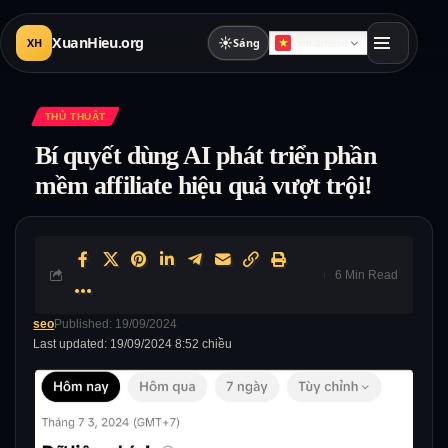
XuanHieu.org
☀
XH
Sáng
Vietnamese
THỦ THUẬT
Bí quyết dùng AI phát triển phần
mềm affiliate hiệu quả vượt trội!
6 Min Read
seo
Published: 19/09/2024
Last updated: 19/09/2024 8:52 chiều