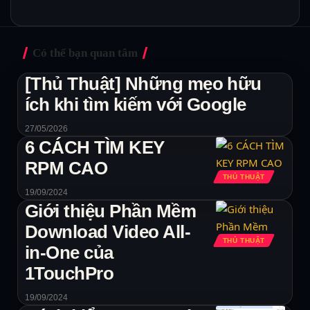
Có thể bạn quan tâm
[Thủ Thuật] Những mẹo hữu
ích khi tìm kiếm với Google
27/05/2026
6 CÁCH TÌM KEY
RPM CAO
THỦ THUẬT
19/09/2024
Giới thiệu Phần Mềm
Download Video All-
THỦ THUẬT
in-One của
1TouchPro
19/09/2024