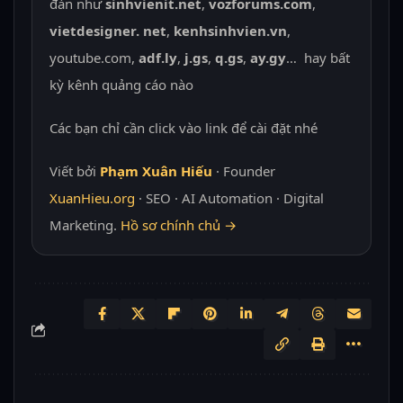
đàn như
sinhvienit.net
,
vozforums.com
,
vietdesigner. net
,
kenhsinhvien.vn
,
youtube.com,
adf.ly
,
j.gs
,
q.gs
,
ay.gy
… hay bất
kỳ kênh quảng cáo nào
Các bạn chỉ cần click vào link để cài đặt nhé
Viết bởi
Phạm Xuân Hiếu
· Founder
XuanHieu.org
· SEO · AI Automation · Digital
Marketing.
Hồ sơ chính chủ →