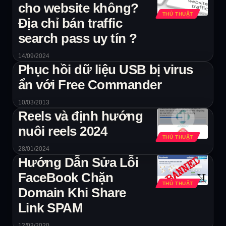
cho website không?
THỦ THUẬT
Địa chỉ bán traffic
search pass uy tín ?
14/09/2024
Phục hồi dữ liệu USB bị virus
ẩn với Free Commander
10/03/2013
Reels và định hướng
nuôi reels 2024
THỦ THUẬT
28/01/2024
Hướng Dẫn Sửa Lỗi
FaceBook Chặn
THỦ THUẬT
Domain Khi Share
Link SPAM
12/03/2020