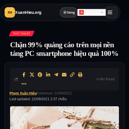
XuanHieu.org
☀
XH
Sáng
Vietnamese
THỦ THUẬT
Chặn 99% quảng cáo trên mọi nền
tảng PC smartphone hiệu quả 100%
4 Min Read
Phạm Xuân Hiếu
Published: 22/09/2021
Last updated: 22/09/2021 2:37 chiều