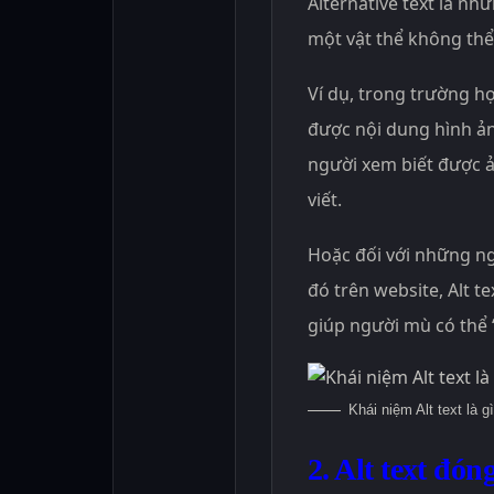
Alternative text là n
một vật thể không thể 
Ví dụ, trong trường h
được nội dung hình ảnh
người xem biết được ả
viết.
Hoặc đối với những n
đó trên website, Alt te
giúp người mù có thể 
Khái niệm Alt text là gì
2. Alt text đón