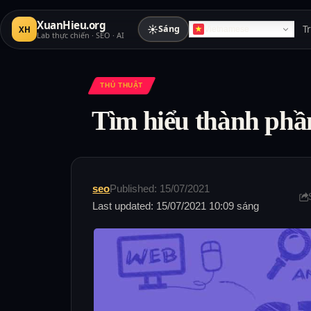
XuanHieu.org
☀
Sáng
T
XH
Vietnamese
Lab thực chiến · SEO · AI
THỦ THUẬT
Tìm hiểu thành phần 
seo
Published: 15/07/2021
Last updated: 15/07/2021 10:09 sáng