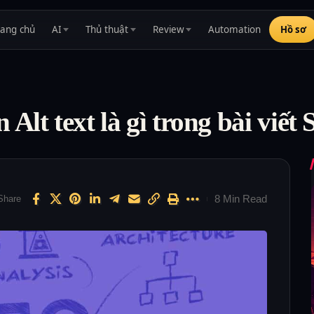
rang chủ
AI
Thủ thuật
Review
Automation
Hồ sơ
Alt text là gì trong bài viết
8 Min Read
Share