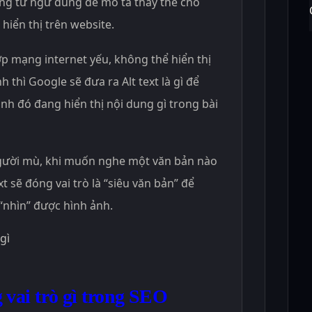
hững từ ngữ dùng để mô tả thay thế cho
hiển thị trên website.
ợp mạng internet yếu, không thể hiển thị
 thì Google sẽ đưa ra Alt text là gì để
nh đó đang hiển thị nội dung gì trong bài
gười mù, khi muốn nghe một văn bản nào
xt sẽ đóng vai trò là “siêu văn bản” để
“nhìn” được hình ảnh.
g vai trò gì trong SEO