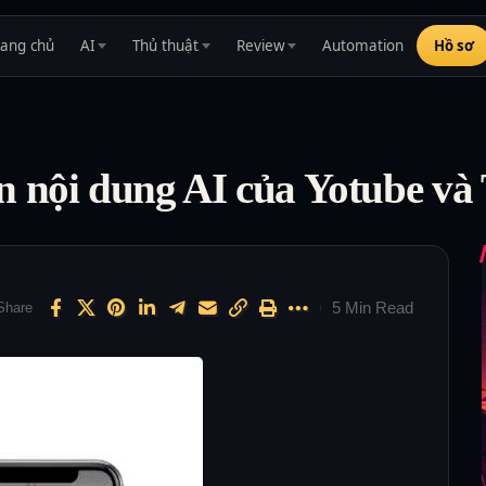
rang chủ
AI
Thủ thuật
Review
Automation
Hồ sơ
 nội dung AI của Yotube và
5 Min Read
Share