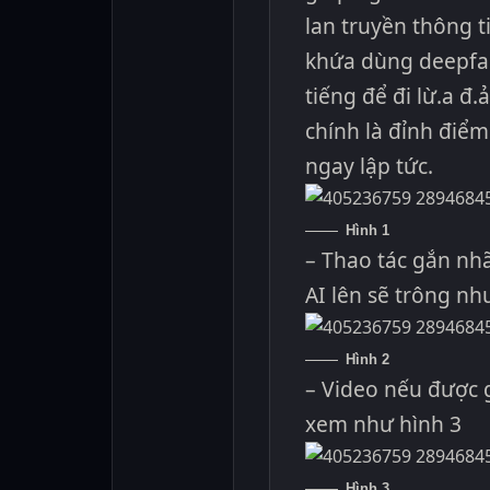
lan truyền thông t
khứa dùng deepfa
tiếng để đi lừ.a đ.
chính là đỉnh điể
ngay lập tức.
Hình 1
– Thao tác gắn nh
AI lên sẽ trông nh
Hình 2
– Video nếu được g
xem như hình 3
Hình 3