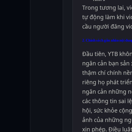
Trong tương lai, v
tự động làm khi v
cầu người đăng vi
2. Chính sách gắn nhãn nội du
Đầu tiên, YTB khô
ngăn cản bạn sản 
thậm chí chính nề
riêng họ phát triể
ngăn cản những nộ
các thông tin sai l
hội, sức khỏe cộng
ảnh của những ngư
xin phép. Điều lu