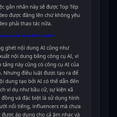
iệc gắn nhãn này sẽ được Top Tép
ideo được đăng lên chứ không yêu
deo phải thao tác nữa.
ng tổng hợp (bởi AI) của YTB năm 2024
ng ghét nội dung AI cũng như
xuất nội dung bằng công cụ AI, vì
n tảng này cũng có công cụ AI của
n. Nhưng điều luật được tạo ra để
i dung tạo bởi AI có thể dẫn đến
ệch ví dụ như bầu cử, sự kiện xã
 đồng và đặc biệt là sử dụng hình
ời nổi tiếng, influencers mà chưa
ật được áp dụng cho cả âm nhạc và