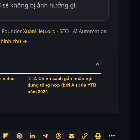
ì sẽ không bị ảnh hưởng gì.
· Founder
XuanHieu.org
· SEO · AI Automation
chính chủ →
n video
2. Chính sách gắn nhãn nội
dung tổng hợp (bởi AI) của YTB
năm 2024