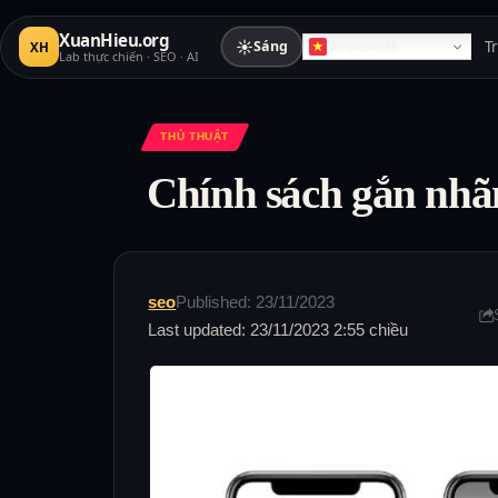
XuanHieu.org
☀
Sáng
T
XH
Vietnamese
Lab thực chiến · SEO · AI
THỦ THUẬT
Chính sách gắn nhãn
seo
Published: 23/11/2023
Last updated: 23/11/2023 2:55 chiều