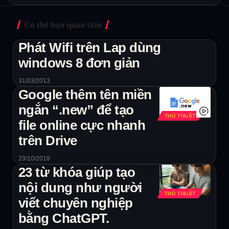
Có thể bạn quan tâm
Phát Wifi trên Lap dùng
windows 8 đơn giản
31/03/2013
Google thêm tên miền
ngắn “.new” để tạo
THỦ THUẬT
file online cực nhanh
trên Drive
29/10/2018
23 từ khóa giúp tạo
nội dung như người
THỦ THUẬT
viết chuyên nghiệp
bằng ChatGPT.