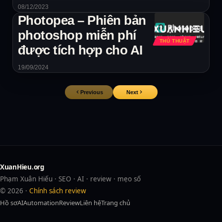
08/12/2023
Photopea – Phiên bản
photoshop miễn phí
THỦ THUẬT
được tích hợp cho AI
19/09/2024
Previous
Next
XuanHieu.org
Phạm Xuân Hiếu · SEO · AI · review · mẹo số
© 2026 ·
Chính sách review
Hồ sơ
AI
Automation
Review
Liên hệ
Trang chủ