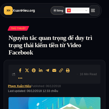
XuanHieu.org
☀
XH
Sáng
Vietnamese
THỦ THUẬT
Nguyên tắc quan trọng để duy trì
trạng thái kiếm tiền từ Video
Facebook
16 Min Read
Phạm Xuân Hiếu
Published: 06/12/2018
Last updated: 06/12/2018 12:33 chiều