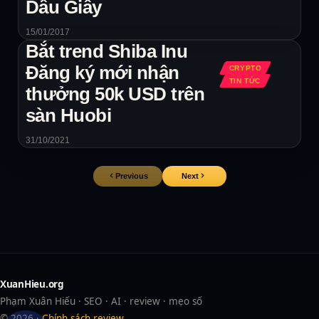
Dầu Giây
15/01/2017
Bắt trend Shiba Inu
Đăng ký mới nhận
CRYPTO
TIN TỨC
thưởng 50k USD trên
sàn Huobi
31/10/2021
Previous
Next
XuanHieu.org
Phạm Xuân Hiếu · SEO · AI · review · mẹo số
© 2026 ·
Chính sách review