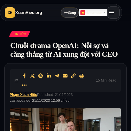
XuanHieu.org
☀
XH
Sáng
Vietnamese
TIN TỨC
Chuỗi drama OpenAI: Nỗi sợ và
căng thẳng từ AI xung đột với CEO
15 Min Read
Phạm Xuân Hiếu
Published: 21/11/2023
Last updated: 21/11/2023 12:56 chiều