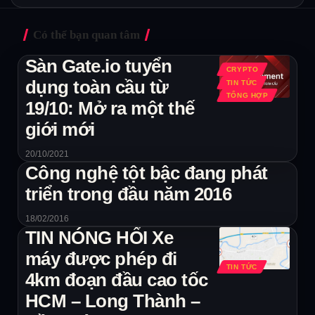
Có thể bạn quan tâm
Sàn Gate.io tuyển
CRYPTO
dụng toàn cầu từ
TIN TỨC
TỔNG HỢP
19/10: Mở ra một thế
giới mới
20/10/2021
Công nghệ tột bậc đang phát
triển trong đầu năm 2016
18/02/2016
TIN NÓNG HỔI Xe
máy được phép đi
TIN TỨC
4km đoạn đầu cao tốc
HCM – Long Thành –