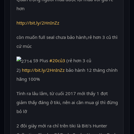
hơn
http://bit.ly/2HnInZz
còn muốn full seal chưa bảo hành,rẻ hơn 3 củ thì
cứ múc
S9 Plus
#
20củ3
(rẻ hơn 3 củ
2)
http://bit.ly/2HnInZz
bảo hành 12 tháng chính
hãng 100%
Tính ra lâu lắm, từ cuối 2017 mới thấy 1 đợt
giảm thấy đáng ở tiki, nên ai cần mua gì thì đừng
bỏ lỡ
2 đôi giày mới ra chỉ trên tiki là Biti's Hunter