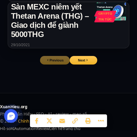
Sàn MEXC niêm yết
Thetan Arena (THG) –
CRYPTO
TIN TỨC
Giao dịch để giành
5000THG
29/10/2021
Previous
Next
XuanHieu.org
Phạm Xuân Hiếu · SEO · AI · review · mẹo số
© 2026 ·
Chính sách review
Hồ sơ
AI
Automation
Review
Liên hệ
Trang chủ