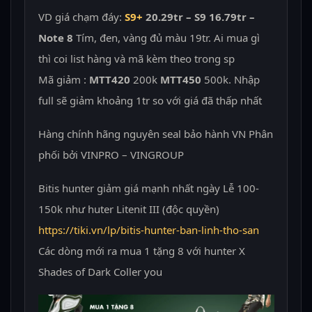
VD giá chạm đáy:
S9+
20.29tr – S9 16.79tr –
Note 8
Tím, đen, vàng đủ màu 19tr. Ai mua gì
thì coi list hàng và mã kèm theo trong sp
Mã giảm :
MTT420
200k
MTT450
500k.
Nhập
full sẽ giảm khoảng 1tr so với giá đã thấp nhất
Hàng chính hãng nguyên seal bảo hành VN Phân
phối bởi VINPRO – VINGROUP
Bitis hunter giảm giá mạnh nhất ngày Lễ 100-
150k như huter Litenit III (độc quyền)
https://tiki.vn/lp/bitis-hunter-ban-linh-tho-san
Các dòng mới ra mua 1 tặng 8 với hunter X
Shades of Dark Coller you