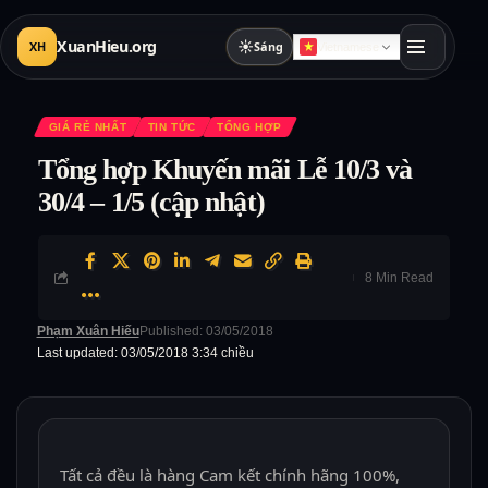
XuanHieu.org
☀
XH
Sáng
Vietnamese
GIÁ RẺ NHẤT
TIN TỨC
TỔNG HỢP
Tổng hợp Khuyến mãi Lễ 10/3 và
30/4 – 1/5 (cập nhật)
8 Min Read
Phạm Xuân Hiếu
Published: 03/05/2018
Last updated: 03/05/2018 3:34 chiều
Tất cả đều là hàng Cam kết chính hãng 100%,