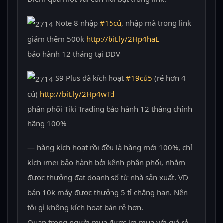
Note 8 nhập
#
15củ
, nhập mã trong link
giảm thêm 500k
http://bit.ly/2Hp4haL
bảo hành 12 tháng tại DDV
S9 Plus đã kích hoạt
#
19củ5
(rẻ hơn 4
củ)
http://bit.ly/2Hp4wTd
phân phối Tiki Trading bảo hành 12 tháng chính
hãng 100%
— hàng kích hoạt rồi đều là hàng mới 100%, chỉ
kích imei bảo hành bởi kênh phân phối, nhằm
được thưởng đạt doanh số từ nhà sản xuất. VD
bán 10k máy được thưởng 5 tỉ chẳng hạn. Nên
tội gì không kích hoạt bán rẻ hơn.
Quan trọng người mua được lợi mua với giá rẻ