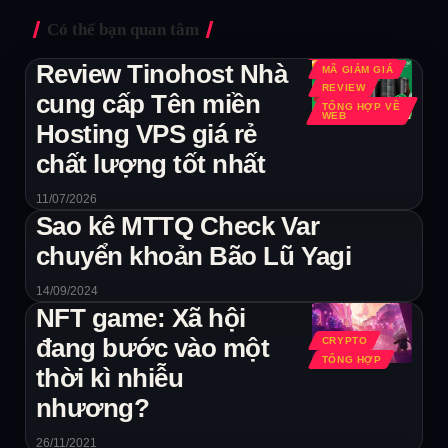
Có thể bạn quan tâm
GIÁ RẺ NHẤT
Review Tinohost Nhà
MÃ GIẢM GIÁ
REVIEW
cung cấp Tên miền
TỔNG HỢP VỀ
WEB
Hosting VPS giá rẻ
chất lượng tốt nhất
11/07/2026
Sao kê MTTQ Check Var
chuyển khoản Bão Lũ Yagi
14/09/2024
NFT game: Xã hội
đang bước vào một
CRYPTO
TỔNG HỢP
thời kì nhiễu
nhương?
26/11/2021