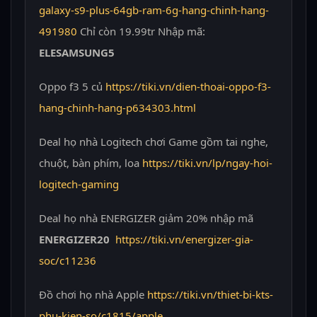
galaxy-s9-plus-64gb-ram-6g-hang-chinh-hang-
491980
Chỉ còn 19.99tr Nhập mã:
ELESAMSUNG5
Oppo f3 5 củ
https://tiki.vn/dien-thoai-oppo-f3-
hang-chinh-hang-p634303.html
Deal họ nhà Logitech chơi Game gồm tai nghe,
chuột, bàn phím, loa
https://tiki.vn/lp/ngay-hoi-
logitech-gaming
Deal họ nhà ENERGIZER giảm 20% nhập mã
ENERGIZER20
https://tiki.vn/energizer-gia-
soc/c11236
Đồ chơi họ nhà Apple
https://tiki.vn/thiet-bi-kts-
phu-kien-so/c1815/apple