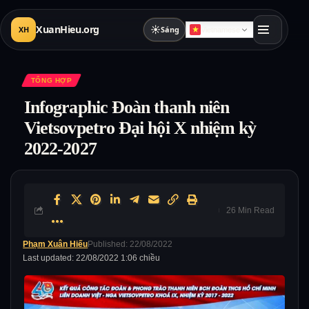
XuanHieu.org
☀
XH
Sáng
Vietnamese
TỔNG HỢP
Infographic Đoàn thanh niên
Vietsovpetro Đại hội X nhiệm kỳ
2022-2027
26 Min Read
Phạm Xuân Hiếu
Published: 22/08/2022
Last updated: 22/08/2022 1:06 chiều