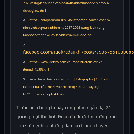
2025-xung-kich-sang-tao-hoan-thanh-xuat-sac-nhiem-vu-
duoc-giao.html
https://congdoandaukhi.vn/infographic-doan-thanh-
nien-vietsovpetro-nhiem-ky-2017-2025-xung-kich-sang-
tao-hoan-thanh-xuat-sac-nhiem-vu-duoc-giao/
facebook.com/tuoitredaukhi/posts/7936755103008
https://www.vietsov.com.vn/Pages/Details.aspx?
itemid=1339&c=1
Xem thêm thiết kế của mình:
[Infographic] 10 thành
tựu nổi bật của Vietsovpetro trong 40 năm xây dựng,
trưởng thành và phát triển
Trước hết chúng ta hãy cùng nhìn ngắm lại 21
gương mặt thủ lĩnh Đoàn đã được tin tưởng trao
cho sứ mệnh là những đầu tàu trong chuyến