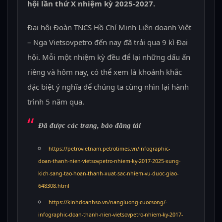
hội lần thứ X nhiệm kỳ 2025-2027.
Đại hội Đoàn TNCS Hồ Chí Minh Liên doanh Việt
– Nga Vietsovpetro đến nay đã trải qua 9 kì Đại
hội. Mỗi một nhiệm kỳ đều để lại những dấu ấn
riêng và hôm nay, có thể xem là khoảnh khắc
đặc biệt ý nghĩa để chúng ta cùng nhìn lại hành
trình 5 năm qua.
Đã được các trang, báo đăng tải
https://petrovietnam.petrotimes.vn/infographic-
doan-thanh-nien-vietsovpetro-nhiem-ky-2017-2025-xung-
kich-sang-tao-hoan-thanh-xuat-sac-nhiem-vu-duoc-giao-
648308.html
https://kinhdoanhso.vn/nangluong-cuocsong/-
infographic-doan-thanh-nien-vietsovpetro-nhiem-ky-2017-