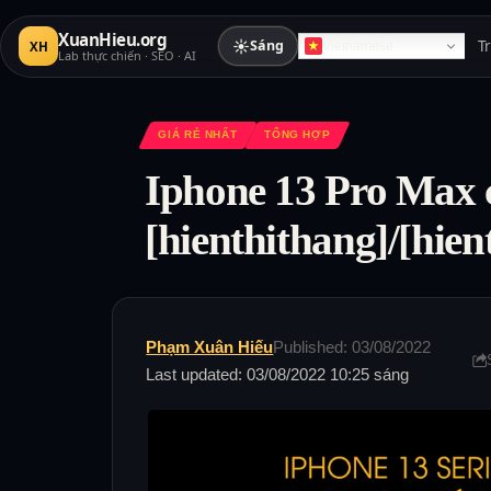
XuanHieu.org
☀
Sáng
T
XH
Vietnamese
Lab thực chiến · SEO · AI
GIÁ RẺ NHẤT
TỔNG HỢP
Iphone 13 Pro Max 
[hienthithang]/[hie
Phạm Xuân Hiếu
Published: 03/08/2022
Last updated: 03/08/2022 10:25 sáng