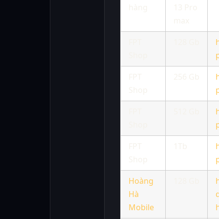
hàng
13 Pro
max
FPT
128 Gb
Shop
FPT
256 Gb
Shop
FPT
512 Gb
Shop
FPT
1Tb
Shop
Hoàng
128 Gb
Hà
Mobile