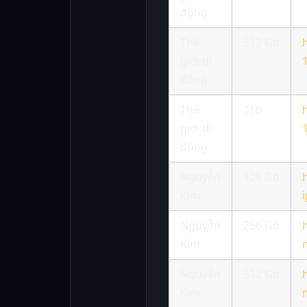
động
Thế
512 Gb
giới di
động
Thế
1Tb
giới di
động
Nguyễn
128 Gb
Kim
Nguyễn
256 Gb
Kim
Nguyễn
512 Gb
Kim