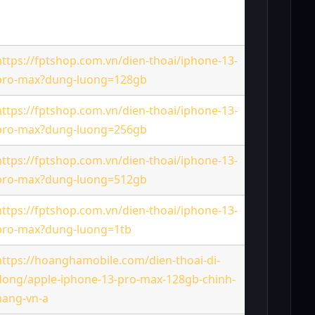
https://fptshop.com.vn/dien-thoai/iphone-13-
pro-max?dung-luong=128gb
27,490
https://fptshop.com.vn/dien-thoai/iphone-13-
pro-max?dung-luong=256gb
30,490
https://fptshop.com.vn/dien-thoai/iphone-13-
pro-max?dung-luong=512gb
34,990
https://fptshop.com.vn/dien-thoai/iphone-13-
pro-max?dung-luong=1tb
39,990
https://hoanghamobile.com/dien-thoai-di-
dong/apple-iphone-13-pro-max-128gb-chinh-
26,590
hang-vn-a