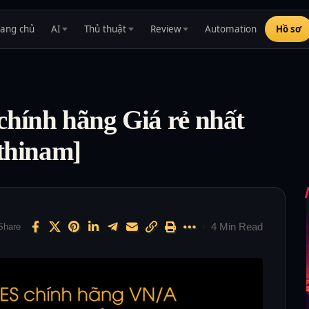
rang chủ
AI
Thủ thuật
Review
Automation
Hồ sơ
chính hãng Giá rẻ nhất
nthinam]
4 Min Read
Share