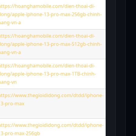
https://hoanghamobile.com/dien-thoai-di-
dong/apple-iphone-13-pro-max-256gb-chinh-
29,390
hang-vn-a
https://hoanghamobile.com/dien-thoai-di-
dong/apple-iphone-13-pro-max-512gb-chinh-
34,790
hang-vn-a
https://hoanghamobile.com/dien-thoai-di-
dong/apple-iphone-13-pro-max-1TB-chinh-
39,990
hang-vn
https://www.thegioididong.com/dtdd/iphone-
13-pro-max
28,390
https://www.thegioididong.com/dtdd/iphone-
13-pro-max-256gb
30,890