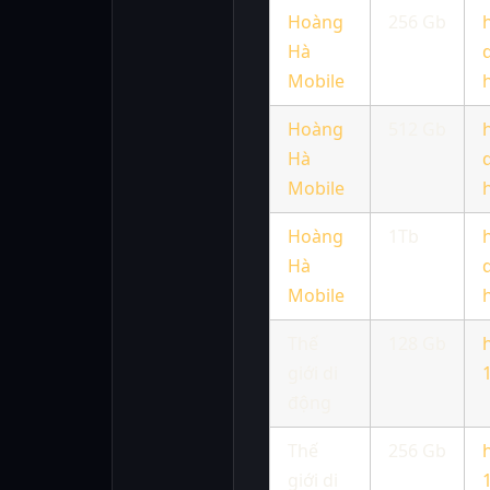
Hoàng
256 Gb
Hà
Mobile
Hoàng
512 Gb
Hà
Mobile
Hoàng
1Tb
Hà
Mobile
Thế
128 Gb
giới di
động
Thế
256 Gb
giới di