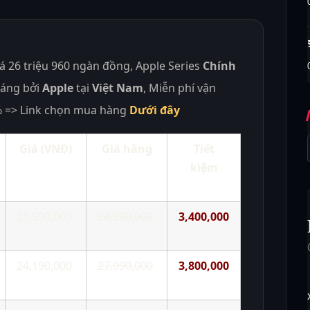
iá 26 triệu 960 ngàn đồng, Apple Series
Chính
áng bởi
Apple
tại
Việt Nam
, Miễn phí vận
0% => Link chọn mua hàng
Dưới đây
Giá (VNĐ)
Giá hãng
Tiết
kiệm
21,590,000
24,990,000
3,400,000
24,190,000
27,990,000
3,800,000