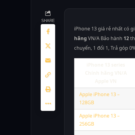
SHARE
iPhone 13 giá rẻ nhất có g
hãng
VN/A Bảo hành
12
th
chuyển, 1 đổi 1, Trả góp 
iPhone 13 series
Chính hãng VN/A
Apple VN
Apple iPhone 13 –
128GB
Apple iPhone 13 –
256GB