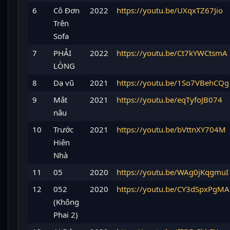
6
Cô Đơn
2022
https://youtu.be/UXqxTZ67Jio
Trên
Sofa
7
PHẢI
2022
https://youtu.be/Ct7kYWCtsmA
LÒNG
8
Dạ vũ
2021
https://youtu.be/1So7VBehCQg
9
Mắt
2021
https://youtu.be/eqTyfoJB074
nâu
10
Trước
2021
https://youtu.be/bVttnXY704M
Hiên
Nhà
11
05
2020
https://youtu.be/WAg0jKqgmuI
12
052
2020
https://youtu.be/CY3dSpxPgMA
(Không
Phai 2)