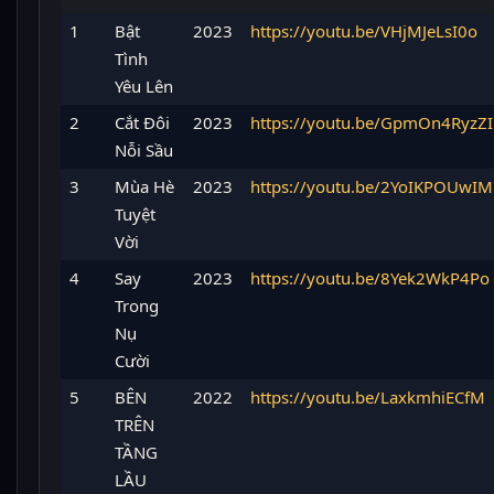
1
Bật
2023
https://youtu.be/VHjMJeLsI0o
Tình
Yêu Lên
2
Cắt Đôi
2023
https://youtu.be/GpmOn4RyzZI
Nỗi Sầu
3
Mùa Hè
2023
https://youtu.be/2YoIKPOUwIM
Tuyệt
Vời
4
Say
2023
https://youtu.be/8Yek2WkP4Po
Trong
Nụ
Cười
5
BÊN
2022
https://youtu.be/LaxkmhiECfM
TRÊN
TẦNG
LẦU