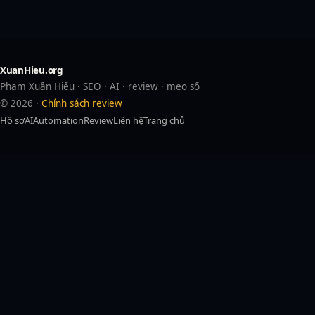
XuanHieu.org
Phạm Xuân Hiếu · SEO · AI · review · mẹo số
© 2026 ·
Chính sách review
Hồ sơ
AI
Automation
Review
Liên hệ
Trang chủ