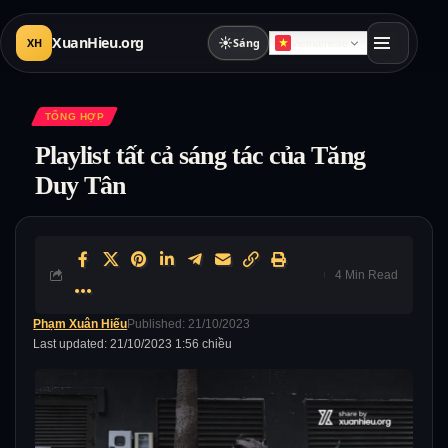
XuanHieu.org
☀
XH
Sáng
Vietnamese
TỔNG HỢP
Playlist tất cả sáng tác của Tăng
Duy Tân
4 Min Read
Phạm Xuân Hiếu
Published: 21/10/2023
Last updated: 21/10/2023 1:56 chiều