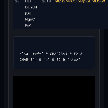
28
HẾT
2018
https://youtu.be/plGUhfEt5G0
DUYÊN
(Do
Người
Kia)
="<a href=" & CHAR(34) & E2 & 
CHAR(34) & ">" & E2 & "</a>"