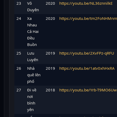
23
Vô
2020
https://youtu.be/NL36znnilkE
Duyên
24
Xa
2020
https://youtu.be/tm2FoNHMn
Nhau
Cả Hai
Đều
Buồn
25
Lưu
2019
https://youtu.be/2XvFPz-qRFU
Luyến
26
Nhà
2019
https://youtu.be/1atv0xhHxRA
quê lên
phố
27
Đi về
2018
https://youtu.be/Yrb-T9MO6Uw
nơi
bình
yên