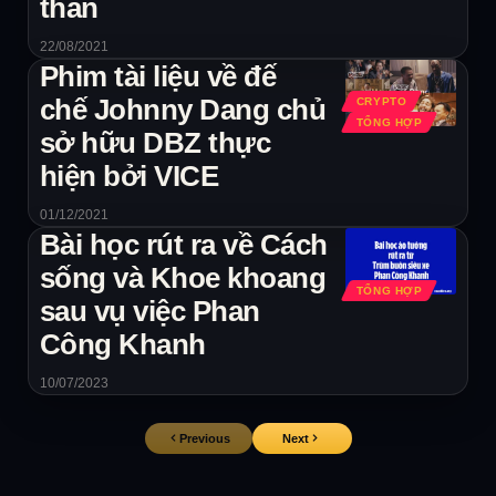
thần
22/08/2021
Phim tài liệu về đế
chế Johnny Dang chủ
CRYPTO
TỔNG HỢP
sở hữu DBZ thực
hiện bởi VICE
01/12/2021
Bài học rút ra về Cách
sống và Khoe khoang
TỔNG HỢP
sau vụ việc Phan
Công Khanh
10/07/2023
Previous
Next