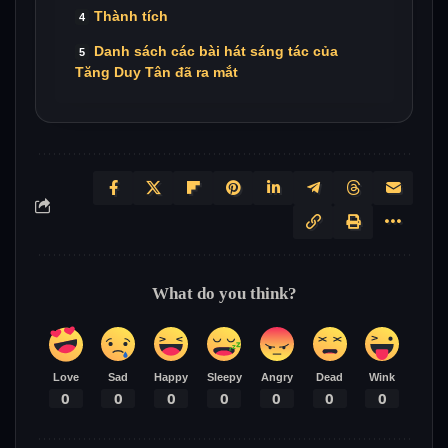
Thành tích
Danh sách các bài hát sáng tác của
Tăng Duy Tân đã ra mắt
What do you think?
Love
Sad
Happy
Sleepy
Angry
Dead
Wink
0
0
0
0
0
0
0