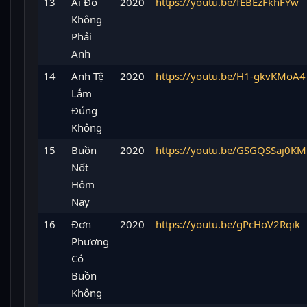
13
Ai Đó
2020
https://youtu.be/fEBEzFkhFYw
Không
Phải
Anh
14
Anh Tệ
2020
https://youtu.be/H1-gkvKMoA4
Lắm
Đúng
Không
15
Buồn
2020
https://youtu.be/GSGQSSaj0KM
Nốt
Hôm
Nay
16
Đơn
2020
https://youtu.be/gPcHoV2Rqik
Phương
Có
Buồn
Không