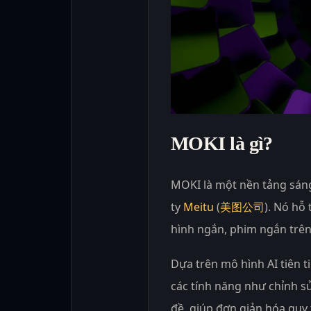
MOKI là gì?
MOKI là một nền tảng sáng
ty
Meitu
(
美图公司
). Nó hỗ
hình ngắn, phim ngắn trên
Dựa trên mô hình AI tiên t
các tính năng như chỉnh s
đề, giúp đơn giản hóa quy 