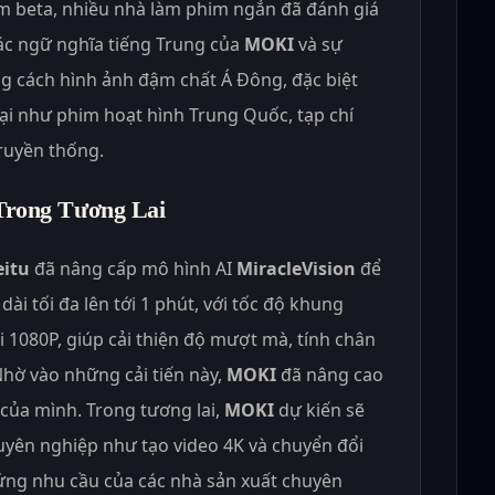
m beta, nhiều nhà làm phim ngắn đã đánh giá
ác ngữ nghĩa tiếng Trung của
MOKI
và sự
g cách hình ảnh đậm chất Á Đông, đặc biệt
loại như phim hoạt hình Trung Quốc, tạp chí
truyền thống.
Trong Tương Lai
itu
đã nâng cấp mô hình AI
MiracleVision
để
 dài tối đa lên tới 1 phút, với tốc độ khung
i 1080P, giúp cải thiện độ mượt mà, tính chân
 Nhờ vào những cải tiến này,
MOKI
đã nâng cao
ủa mình. Trong tương lai,
MOKI
dự kiến sẽ
uyên nghiệp như tạo video 4K và chuyển đổi
ứng nhu cầu của các nhà sản xuất chuyên