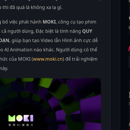
 thì đã quá là không xa lạ gì.
g bố việc phát hành
MOKI
, công cụ tạo phim
 cả người dùng, Đặc biệt là tính năng
QUY
ĐOẠN
, giúp bạn tạo Video lẫn Hình ảnh cực dễ
deo AI Animation nào khác. Người dùng có thể
thức của MOKI (
www.moki.cn
) để trải nghiệm
này.