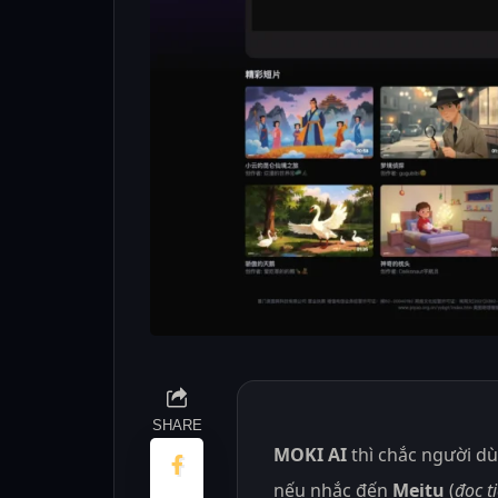
SHARE
MOKI AI
thì chắc người dù
nếu nhắc đến
Meitu
(
đọc t