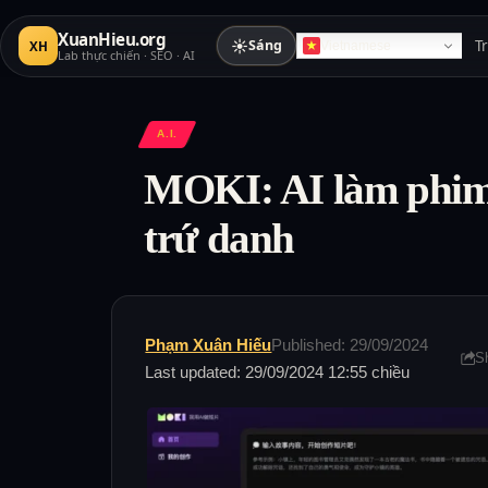
XuanHieu.org
☀
Sáng
T
XH
Vietnamese
Lab thực chiến · SEO · AI
A.I.
MOKI: AI làm phim 
trứ danh
Phạm Xuân Hiếu
Published: 29/09/2024
S
Last updated: 29/09/2024 12:55 chiều