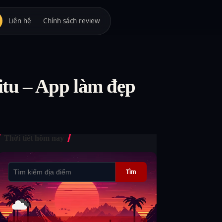
Liên hệ
Chính sách review
itu – App làm đẹp
Thời tiết hôm nay
Tìm