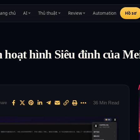
rang chủ
AI
Thủ thuật
Review
Automation
Hồ sơ
hoạt hình Siêu đỉnh của Me
36 Min Read
hare