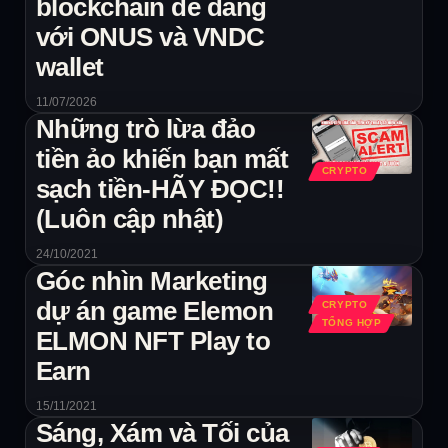
blockchain dễ dàng
với ONUS và VNDC
wallet
11/07/2026
Những trò lừa đảo
tiền ảo khiến bạn mất
CRYPTO
sạch tiền-HÃY ĐỌC!!
(Luôn cập nhật)
24/10/2021
Góc nhìn Marketing
dự án game Elemon
CRYPTO
TỔNG HỢP
ELMON NFT Play to
Earn
15/11/2021
Sáng, Xám và Tối của