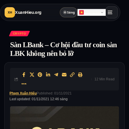
XuanHieu.org
☀
XH
Sáng
Vietnamese
CRYPTO
Sàn LBank – Cơ hội đầu tư coin sàn
LBK không nên bỏ lỡ
12 Min Read
Phạm Xuân Hiếu
Published: 01/11/2021
Last updated: 01/11/2021 12:46 sáng