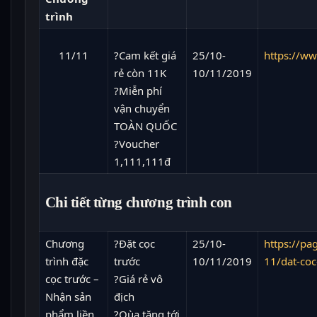
trình
11/11
?Cam kết giá
25/10-
https://ww
rẻ còn 11K
10/11/2019
?Miễn phí
vận chuyển
TOÀN QUỐC
?Voucher
1,111,111đ
Chi tiết từng chương trình con
Chương
️️?Đặt cọc
25/10-
https://p
trình đặc
trước
10/11/2019
11/dat-coc
cọc trước –
️️?Giá rẻ vô
Nhận sản
địch
phẩm liền
️️?Qùa tặng tới