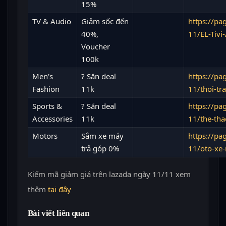
15%
TV & Audio
Giảm sốc đến
https://p
40%,
11/EL-Tivi
Voucher
100k
Men's
? Săn deal
https://p
Fashion
11k
11/thoi-t
Sports &
? Săn deal
https://p
Accessories
11k
11/the-tha
Motors
Sắm xe máy
https://p
trả góp 0%
11/oto-xe
Kiếm mã giảm giá trên lazada ngày 11/11 xem
thêm
tại đây
Bài viết liên quan