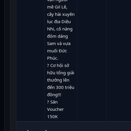
mê Gil Lê,
cây hài xuyên
lục địa Diệu
Nhi, cô nàng
đỏm dáng
Sam và vựa
muối Đức
Phúc.
? Cơ hội sở
hữu tổng giải
thưởng lên
đến 300 triệu
đồng!!!
? Săn
Voucher
150K