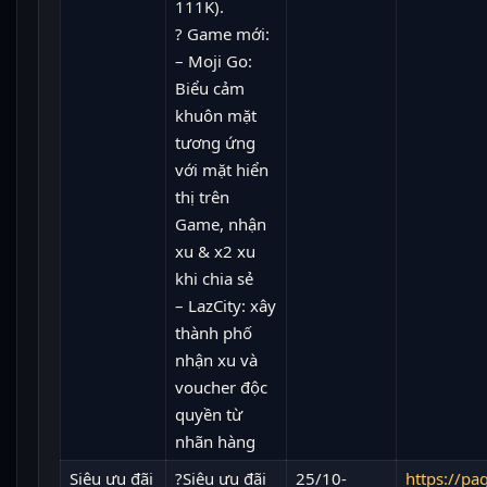
111K).
? Game mới:
– Moji Go:
Biểu cảm
khuôn mặt
tương ứng
với mặt hiển
thị trên
Game, nhận
xu & x2 xu
khi chia sẻ
– LazCity: xây
thành phố
nhận xu và
voucher độc
quyền từ
nhãn hàng
Siêu ưu đãi
?Siêu ưu đãi
25/10-
https://p