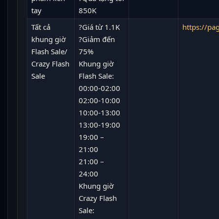
tay
850K
Tất cả
?Giá từ 1.1K
https://pa
khung giờ
?Giảm đến
Flash Sale/
75%
Crazy Flash
Khung giờ
Sale
Flash Sale:
00:00-02:00
02:00-10:00
10:00-13:00
13:00-19:00
19:00 –
21:00
21:00 –
24:00
Khung giờ
Crazy Flash
Sale: