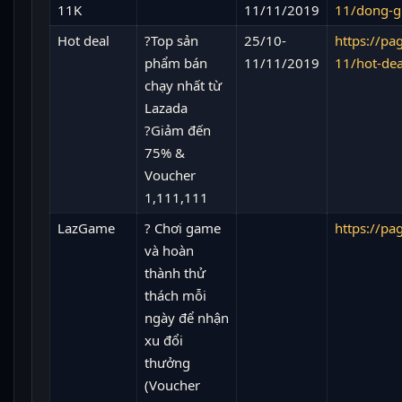
11K
11/11/2019
11/dong-g
Hot deal
?Top sản
25/10-
https://p
phẩm bán
11/11/2019
11/hot-dea
chạy nhất từ
Lazada
?Giảm đến
75% &
Voucher
1,111,111
LazGame
? Chơi game
https://p
và hoàn
thành thử
thách mỗi
ngày để nhận
xu đổi
thưởng
(Voucher