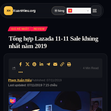
XuanHieu.org
☀
XH
Sáng
Vietnamese
GIÁ RẺ NHẤT
REVIEW
Tổng hợp Lazada 11-11 Sale khủng
nhất năm 2019
4 Min Read
Phạm Xuân Hiếu
Published: 07/11/2019
Last updated: 07/11/2019 7:15 chiều