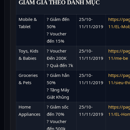
GIẢM GIÁ THEO DANH MỤC
Mobile &
? Giảm đến
25/10-
https://p
Tablet
50%
11/11/2019
11/EL-Mobi
? Voucher
đến 15%
Toys, Kids
? Voucher
25/10-
https://p
& Babies
Đến 200K
11/11/2019
11/me-be
? Quà đến 7k
Groceries
? Giảm hẳn
25/10-
https://p
& Pets
50%
11/11/2019
11/sieu-th
? Tặng Máy
Giặt Khủng
Home
? Giảm sốc
25/10-
https://p
Appliances
đến 70%
11/11/2019
11/EL-Hom
? Voucher
đến 500k