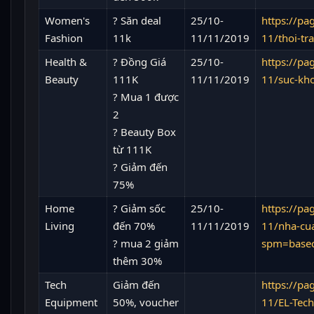
Women's
? Săn deal
25/10-
https://p
Fashion
11k
11/11/2019
11/thoi-tr
Health &
? Đồng Giá
25/10-
https://p
Beauty
111K
11/11/2019
11/suc-kh
? Mua 1 được
2
? Beauty Box
từ 111K
? Giảm đến
75%
Home
? Giảm sốc
25/10-
https://p
Living
đến 70%
11/11/2019
11/nha-cu
? mua 2 giảm
spm=basec
thêm 30%
Tech
Giảm đến
https://p
Equipment
50%, voucher
11/EL-Tec