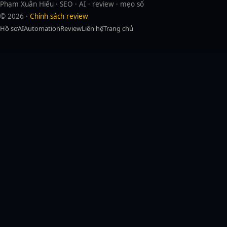
Phạm Xuân Hiếu · SEO · AI · review · mẹo số
© 2026 ·
Chính sách review
Hồ sơ
AI
Automation
Review
Liên hệ
Trang chủ