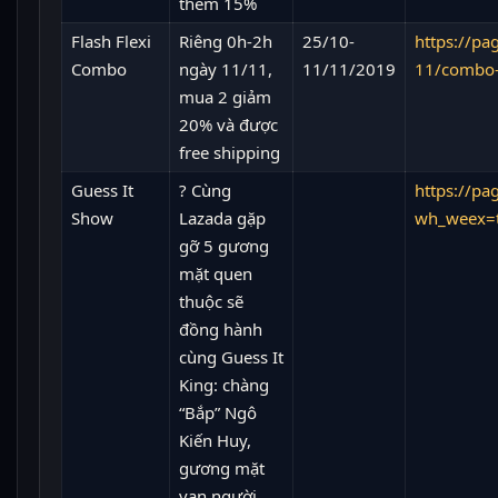
thêm 15%
Flash Flexi
Riêng 0h-2h
25/10-
https://p
Combo
ngày 11/11,
11/11/2019
11/combo-
mua 2 giảm
20% và được
free shipping
Guess It
? Cùng
https://pa
Show
Lazada gặp
wh_weex=
gỡ 5 gương
mặt quen
thuộc sẽ
đồng hành
cùng Guess It
King: chàng
“Bắp” Ngô
Kiến Huy,
gương mặt
vạn người