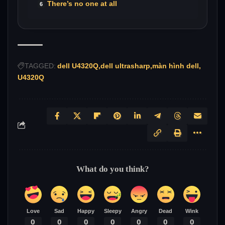
There’s no one at all
TAGGED:
dell U4320Q
dell ultrasharp
màn hình dell
U4320Q
What do you think?
Love
Sad
Happy
Sleepy
Angry
Dead
Wink
0
0
0
0
0
0
0