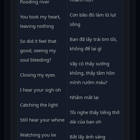
flooding river
Cơn bão đó làm lũ lụt
You took my heart,
sông
leaving nothing
Bạn đã lấy trái tim tôi,
So did it feel that
không để lại gì
good, seeing my
soul bleeding?
Vậy có thấy sướng
không, thấy tâm hồn
Closing my eyes
mình rướm máu?
I hear your sigh oh
Nhắm mắt lại
Catching the light
Tôi nghe thấy tiếng thở
Still hear your whine
dài của bạn oh
Watching you lie
Bắt lấy ánh sáng