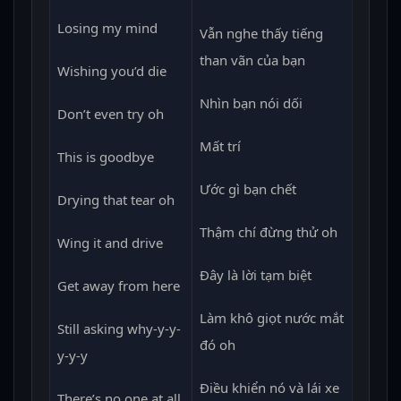
Losing my mind
Vẫn nghe thấy tiếng
than vãn của bạn
Wishing you’d die
Nhìn bạn nói dối
Don’t even try oh
Mất trí
This is goodbye
Ước gì bạn chết
Drying that tear oh
Thậm chí đừng thử oh
Wing it and drive
Đây là lời tạm biệt
Get away from here
Làm khô giọt nước mắt
Still asking why-y-y-
đó oh
y-y-y
Điều khiển nó và lái xe
There’s no one at all