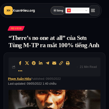
XuanHieu.org
☀
XH
Sáng
Vietnamese
REVIEW
“There’s no one at all” của Sơn
Tùng M-TP ra mắt 100% tiếng Anh
21 Min Read
Phạm Xuân Hiếu
Published: 09/05/2022
Last updated: 09/05/2022 1:40 chiều