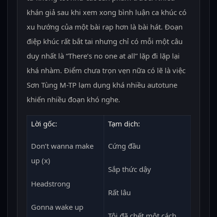
khán giả sau khi xem xong bình luận ca khúc có
xu hướng của một bài rap hơn là bài hát. Đoạn
điệp khúc rất bắt tai nhưng chỉ có mỗi một câu
duy nhất là “There’s no one at all” lặp đi lặp lại
khá nhàm. Điểm chưa trọn vẹn nữa có lẽ là việc
Sơn Tùng M-TP lạm dụng khá nhiều autotune
khiến nhiều đoạn khó nghe.
Lời gốc:
Tạm dịch:
Don’t wanna make
Cứng đầu
up (x)
Sắp thức dậy
Headstrong
Rất lâu
Gonna wake up
Tôi đã chết một cách