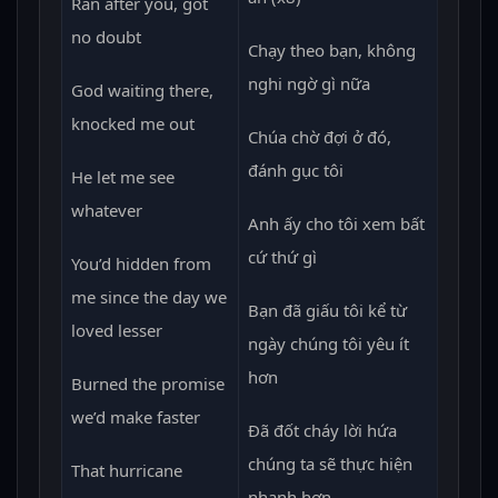
Ran after you, got
no doubt
Chạy theo bạn, không
nghi ngờ gì nữa
God waiting there,
knocked me out
Chúa chờ đợi ở đó,
đánh gục tôi
He let me see
whatever
Anh ấy cho tôi xem bất
cứ thứ gì
You’d hidden from
me since the day we
Bạn đã giấu tôi kể từ
loved lesser
ngày chúng tôi yêu ít
hơn
Burned the promise
we’d make faster
Đã đốt cháy lời hứa
chúng ta sẽ thực hiện
That hurricane
nhanh hơn