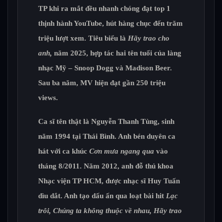
TP khi ra mắt đều nhanh chóng đạt top 1
thịnh hành YouTube, hút hàng chục đến trăm
triệu lượt xem. Tiêu biểu là
Hãy trao cho
anh,
năm 2025, hợp tác hai tên tuổi của làng
nhạc Mỹ – Snoop Dogg và Madison Beer.
Sau ba năm, MV hiện đạt gần 250 triệu
views.
Ca sĩ tên thật là Nguyễn Thanh Tùng, sinh
năm 1994 tại Thái Bình. Anh bén duyên ca
hát với ca khúc
Cơn mưa ngang qua
vào
tháng 8/2011. Năm 2012, anh đỗ thủ khoa
Nhạc viện TP HCM, được nhạc sĩ Huy Tuấn
dìu dắt. Anh tạo dấu ấn qua loạt bài hit
Lạc
trôi, Chúng ta không thuộc về nhau, Hãy trao