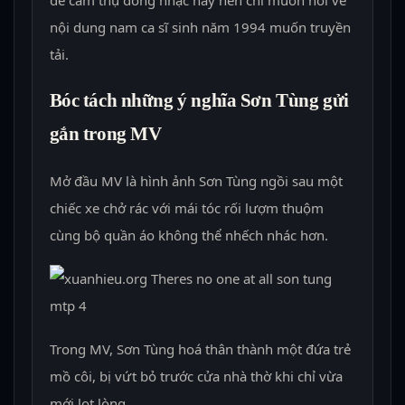
để cảm thụ dòng nhạc này nên chỉ muốn nói về
nội dung nam ca sĩ sinh năm 1994 muốn truyền
tải.
Bóc tách những ý nghĩa Sơn Tùng gửi
gắn trong MV
Mở đầu MV là hình ảnh Sơn Tùng ngồi sau một
chiếc xe chở rác với mái tóc rối lượm thuộm
cùng bộ quần áo không thể nhếch nhác hơn.
Trong MV, Sơn Tùng hoá thân thành một đứa trẻ
mồ côi, bị vứt bỏ trước cửa nhà thờ khi chỉ vừa
mới lọt lòng.