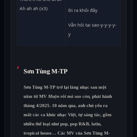
Ah ah ah (x3)
Đi ra khỏi đây
Vẫn hỏi tại sao-y-y-y-y-
y
Sơn Tùng M-TP
Sơn Tùng M-TP trở lại làng nhạc sau một
năm từ MV
Muộn rồi mà sao còn,
phát hành
tháng 4/2025. 10 năm qua, anh chủ yếu ra
mắt các ca khúc nhạc Việt, tự sáng tác, gồm
nhiều thể loại như pop, pop R&B, latin,
tropical house… Các MV của Sơn Tùng M-