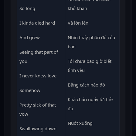
So long
khó khăn
I kinda died hard
Và lớn lên
And grew
Nhìn thấy phần đó của
bạn
Seeing that part of
you
Tôi chưa bao giờ biết
tình yêu
I never knew love
Bằng cách nào đó
Somehow
Khá chán ngấy lời thề
Pretty sick of that
đó
vow
Nuốt xuống
Swallowing down