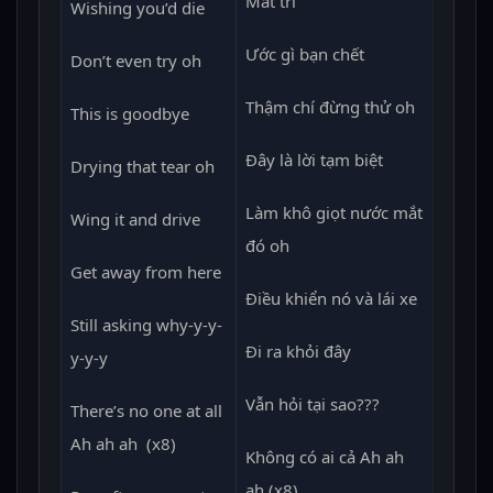
Mất trí
Wishing you’d die
Ước gì bạn chết
Don’t even try oh
Thậm chí đừng thử oh
This is goodbye
Đây là lời tạm biệt
Drying that tear oh
Làm khô giọt nước mắt
Wing it and drive
đó oh
Get away from here
Điều khiển nó và lái xe
Still asking why-y-y-
Đi ra khỏi đây
y-y-y
Vẫn hỏi tại sao???
There’s no one at all
Ah ah ah (x8)
Không có ai cả Ah ah
ah (x8)