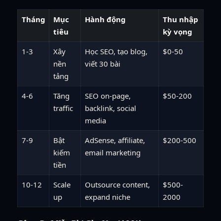
Tháng
Mục
Hành động
Thu nhập
tiêu
kỳ vọng
1-3
Xây
Học SEO, tạo blog,
$0-50
nền
viết 30 bài
tảng
4-6
Tăng
SEO on-page,
$50-200
traffic
backlink, social
media
7-9
Bật
AdSense, affiliate,
$200-500
kiếm
email marketing
tiền
10-12
Scale
Outsource content,
$500-
up
expand niche
2000