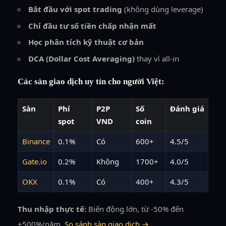
Bắt đầu với spot trading
(không dùng leverage)
Chỉ đầu tư số tiền chấp nhận mất
Học phân tích kỹ thuật cơ bản
DCA (Dollar Cost Averaging)
thay vì all-in
Các sàn giao dịch uy tín cho người Việt:
Sàn
Phí
P2P
Số
Đánh giá
spot
VND
coin
Binance
0.1%
Có
600+
4.5/5
Gate.io
0.2%
Không
1700+
4.0/5
OKX
0.1%
Có
400+
4.3/5
Thu nhập thực tế:
Biến động lớn, từ -50% đến
+500%/năm.
So sánh sàn giao dịch →