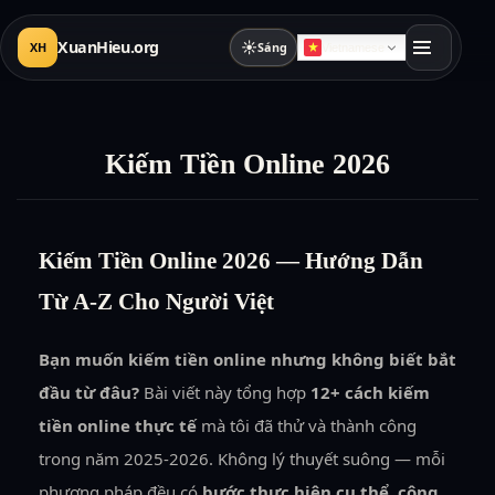
XuanHieu.org
☀
XH
Sáng
Vietnamese
Kiếm Tiền Online 2026
Kiếm Tiền Online 2026 — Hướng Dẫn
Từ A-Z Cho Người Việt
Bạn muốn kiếm tiền online nhưng không biết bắt
đầu từ đâu?
Bài viết này tổng hợp
12+ cách kiếm
tiền online thực tế
mà tôi đã thử và thành công
trong năm 2025-2026. Không lý thuyết suông — mỗi
phương pháp đều có
bước thực hiện cụ thể
,
công