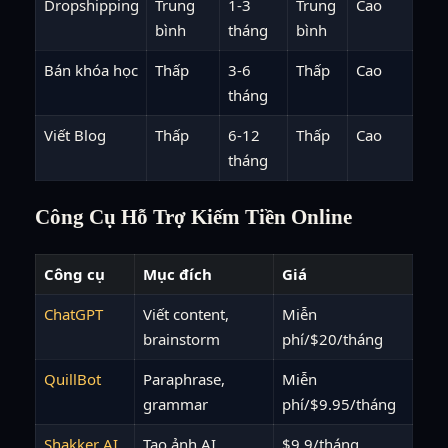
Dropshipping
Trung
1-3
Trung
Cao
bình
tháng
bình
Bán khóa học
Thấp
3-6
Thấp
Cao
tháng
Viết Blog
Thấp
6-12
Thấp
Cao
tháng
Công Cụ Hỗ Trợ Kiếm Tiền Online
Công cụ
Mục đích
Giá
ChatGPT
Viết content,
Miễn
brainstorm
phí/$20/tháng
QuillBot
Paraphrase,
Miễn
grammar
phí/$9.95/tháng
Shakker AI
Tạo ảnh AI
$9.9/tháng