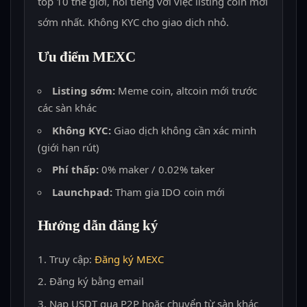
top 10 thế giới, nổi tiếng với việc listing coin mới
sớm nhất. Không KYC cho giao dịch nhỏ.
Ưu điểm MEXC
Listing sớm:
Meme coin, altcoin mới trước
các sàn khác
Không KYC:
Giao dịch không cần xác minh
(giới hạn rút)
Phí thấp:
0% maker / 0.02% taker
Launchpad:
Tham gia IDO coin mới
Hướng dẫn đăng ký
Truy cập:
Đăng ký MEXC
Đăng ký bằng email
Nạp USDT qua P2P hoặc chuyển từ sàn khác