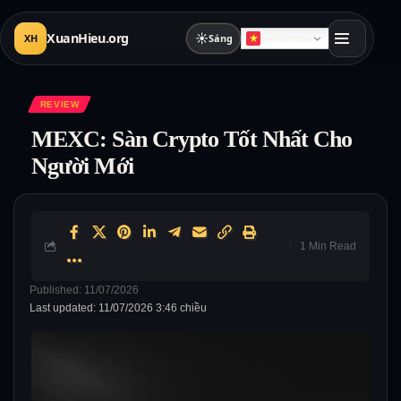
XuanHieu.org
☀
XH
Sáng
Vietnamese
REVIEW
MEXC: Sàn Crypto Tốt Nhất Cho
Người Mới
1 Min Read
Published: 11/07/2026
Last updated: 11/07/2026 3:46 chiều