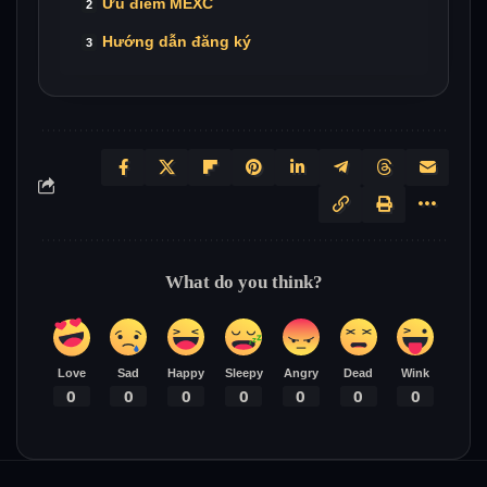
Ưu điểm MEXC
Hướng dẫn đăng ký
What do you think?
Love
Sad
Happy
Sleepy
Angry
Dead
Wink
0
0
0
0
0
0
0