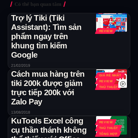
Có thể bạn quan tâm
Trợ lý Tiki (Tiki
Assistant): Tìm sản
REVIEW
phẩm ngay trên
khung tìm kiếm
Google
21/02/2019
Cách mua hàng trên
GIÁ RẺ NHẤT
tiki 200k được giảm
REVIEW
THỦ THUẬT
trực tiếp 200k với
Zalo Pay
13/08/2018
KuTools Excel công
REVIEW
cụ thần thánh không
THỦ THUẬT
TỔNG HỢP