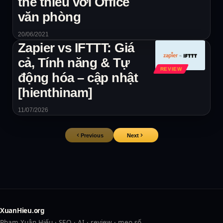
thể thiếu với Office
văn phòng
20/06/2021
Zapier vs IFTTT: Giá
cả, Tính năng & Tự
REVIEW
động hóa – cập nhật
[hienthinam]
11/07/2026
Previous
Next
XuanHieu.org
Phạm Xuân Hiếu · SEO · AI · review · mẹo số