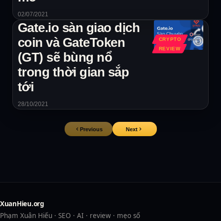
02/07/2021
Gate.io sàn giao dịch
coin và GateToken
CRYPTO
REVIEW
(GT) sẽ bùng nổ
trong thời gian sắp
tới
28/10/2021
Previous
Next
XuanHieu.org
Phạm Xuân Hiếu · SEO · AI · review · mẹo số