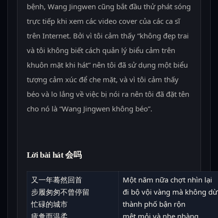
bệnh, Wang Jingwen cũng bắt đầu thử phát sóng
trực tiếp khi xem các video cover của các ca sĩ
trên Internet. Bởi vì tôi cảm thấy “không đẹp trai
và tôi không biết cách quản lý biểu cảm trên
khuôn mặt khi hát” nên tôi đã sử dụng một biểu
tượng cảm xúc để che mặt, và vì tôi cảm thấy
béo và lo lắng về việc bị nói ra nên tôi đã đặt tên
cho nó là “Wang Jingwen không béo”.
Lời bài hát 会吗
又一年蓦然回首
Một năm nữa chợt nhìn lại
步履匆匆不曾停留
đi bộ vội vàng mà không dừ
忙碌的城市
thành phố bận rộn
疲惫而温柔
mệt mỏi và nhẹ nhàng