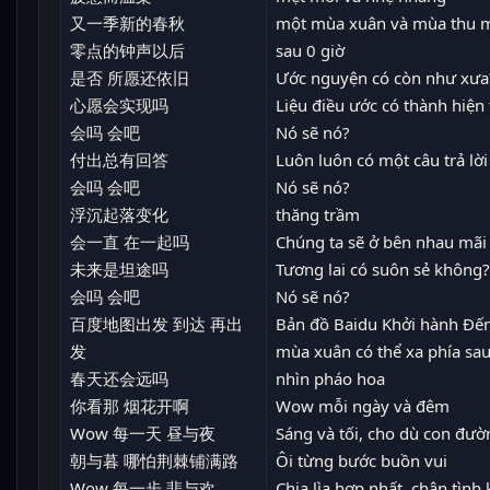
又一季新的春秋
một mùa xuân và mùa thu m
零点的钟声以后
sau 0 giờ
是否 所愿还依旧
Ước nguyện có còn như xưa
心愿会实现吗
Liệu điều ước có thành hiện
会吗 会吧
Nó sẽ nó?
付出总有回答
Luôn luôn có một câu trả lời
会吗 会吧
Nó sẽ nó?
浮沉起落变化
thăng trầm
会一直 在一起吗
Chúng ta sẽ ở bên nhau mãi
未来是坦途吗
Tương lai có suôn sẻ không?
会吗 会吧
Nó sẽ nó?
百度地图出发 到达 再出
Bản đồ Baidu Khởi hành Đến
发
mùa xuân có thể xa phía sa
春天还会远吗
nhìn pháo hoa
你看那 烟花开啊
Wow mỗi ngày và đêm
Wow 每一天 昼与夜
Sáng và tối, cho dù con đườ
朝与暮 哪怕荆棘铺满路
Ôi từng bước buồn vui
Wow 每一步 悲与欢
Chia lìa hợp nhất, chân tìn