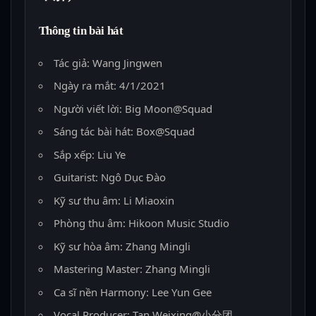
Thông tin bài hát
Tác giả: Wang Jingwen
Ngày ra mắt: 4/1/2021
Người viết lời: Big Moon@Squad
Sáng tác bài hát: Box@Squad
Sắp xếp: Liu Ye
Guitarist: Ngô Dục Đào
Kỹ sư thu âm: Li Miaoxin
Phòng thu âm: Hikoon Music Studio
Kỹ sư hòa âm: Zhang Mingli
Mastering Master: Zhang Mingli
Ca sĩ nền Harmony: Lee Yun Gee
Vocal Producer: Tan Weixing@小分团