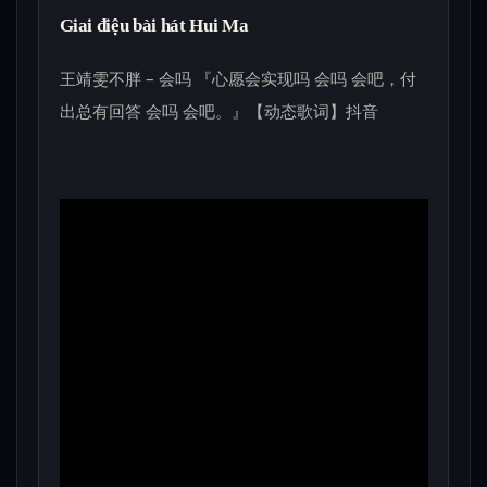
Giai điệu bài hát Hui Ma
王靖雯不胖 – 会吗 『心愿会实现吗 会吗 会吧，付
出总有回答 会吗 会吧。』【动态歌词】抖音