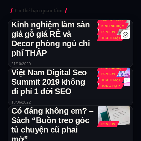
Có thể bạn quan tâm
GIÁ RẺ NHẤT
Kinh nghiệm làm sàn
KINH NGHIỆM
giả gỗ giá RẺ và
REVIEW
THỦ THUẬT
Decor phòng ngủ chi
phí THẤP
21/10/2020
KINH NGHIỆM
Việt Nam Digital Seo
REVIEW
Summit 2019 không
THỦ THUẬT
TỔNG HỢP
đi phí 1 đời SEO
13/06/2022
Có đáng không em? –
Sách “Buồn treo góc
REVIEW
tủ chuyện cũ phai
mờ”