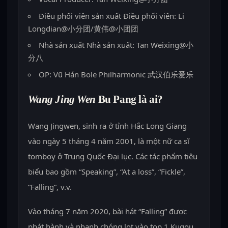
Điều phối viên sản xuất Điều phối viên: Li
Longdian@小分团/黄伟@小团团
Nhà sản xuất Nhà sản xuất: Tan Weixing@小
分八
OP: Vũ Hán Bole Philharmonic 武汉伯乐爱乐
Wang Jing Wen
Bu Pang là ai?
Wang Jingwen, sinh ra ở tỉnh Hắc Long Giang
vào ngày 5 tháng 4 năm 2001, là một nữ ca sĩ
tomboy ở Trung Quốc Đại lục. Các tác phẩm tiêu
biểu bao gồm “Speaking”, “At a loss”, “Fickle”,
“Falling”, v.v.
Vào tháng 7 năm 2020, bài hát “Falling” được
phát hành và nhanh chóng lọt vào top 1 Kugou,