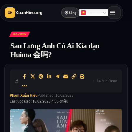
XuanHieu.org
☀
XH
Sáng
Vietnamese
REVIEW
Sau Lưng Anh Có Ai Kìa đạo
Huima 会吗?
14 Min Read
Phạm Xuân Hiếu
Published: 16/02/2023
Last updated: 16/02/2023 4:30 chiều