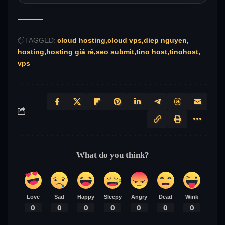
TAGGED:
cloud hosting
cloud vps
diep nguyen
hosting
hosting giá rẻ
seo submit
tino host
tinohost
vps
What do you think?
Love
Sad
Happy
Sleepy
Angry
Dead
Wink
0
0
0
0
0
0
0