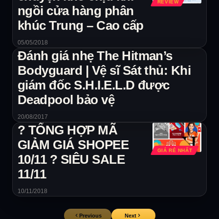
REVIEW
ngồi cửa hàng phân
khúc Trung – Cao cấp
05/05/2018
Đánh giá nhẹ The Hitman’s
Bodyguard | Vệ sĩ Sát thủ: Khi
giám đốc S.H.I.E.L.D được
Deadpool bảo vệ
20/08/2017
? TỔNG HỢP MÃ
GIẢM GIÁ SHOPEE
GIÁ RẺ NHẤT
10/11 ? SIÊU SALE
11/11
10/11/2018
Previous
Next