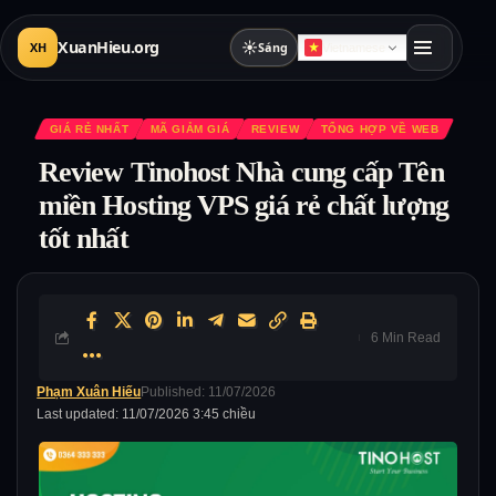
XuanHieu.org
☀
XH
Sáng
Vietnamese
GIÁ RẺ NHẤT
MÃ GIẢM GIÁ
REVIEW
TỔNG HỢP VỀ WEB
Review Tinohost Nhà cung cấp Tên
miền Hosting VPS giá rẻ chất lượng
tốt nhất
6 Min Read
Phạm Xuân Hiếu
Published: 11/07/2026
Last updated: 11/07/2026 3:45 chiều