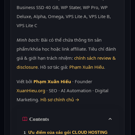
Business SSD 40 GB, WP Stater, WP Pro, WP
Deluxe, Alpha, Omega, VPS Lite A, VPS Lite B,
VPS Lite C
Minh bạch:
Bài có thể chứa thông tin sản
phẩm/khóa học hoặc link affiliate. Tiêu chí đánh
giá & giới hạn trách nhiệm:
chính sách review &
disclosure
. Hồ sơ tác giả:
Phạm Xuân Hiếu
.
Viết bởi
Phạm Xuân Hiếu
· Founder
XuanHieu.org
· SEO · AI Automation · Digital
Marketing.
Hồ sơ chính chủ →
Contents
Ưu điểm của các gói CLOUD HOSTING