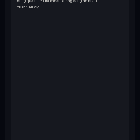
dùng quá nhiều tài khoản không đồng bộ nhau –
xuanhieu.org