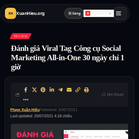
XuanHieu.org
☀
XH
Sáng
Vietnamese
REVIEW
Đánh giá Viral Tag Công cụ Social
Marketing All-in-One 30 ngày chỉ 1
giờ
21 Min Read
Phạm Xuân Hiếu
Published: 20/07/2021
Last updated: 20/07/2021 4:18 chiều