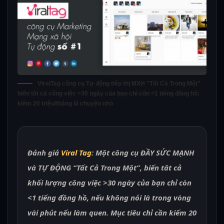
ViralTag công cụ Tự động tiếp thị MXH "Tất Cả Trong Một"
biến tât cả công việc >30 ngày của bạn chỉ còn <1 tiếng đồng hồ:
kiếm 20 triệu/tháng là chuyện nhỏ
Đánh giá
Viral Tag
: Một công cụ ĐẦY SỨC MẠNH
và TỰ ĐỘNG “Tất Cả Trong Một”, biến tât cả
khối lượng công việc >30 ngày của bạn chỉ còn
<1 tiếng đồng hồ, nếu không nói là trong vòng
vài phút nếu làm quen. Mục tiêu chỉ cần kiếm 20