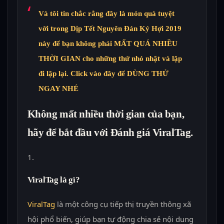
Và tôi tin chắc rằng đây là món quà tuyệt
vời trong Dịp
Tết Nguyên Đán Kỷ Hợi 2019
này để bạn không phải
MẤT QUÁ NHIỀU
THỜI GIAN
cho những thứ nhỏ nhặt và lặp
đi lặp lại. Click vào đây để
DÙNG THỬ
NGAY NHÉ
Không mất nhiều thời gian của bạn,
hãy để bắt đầu với Đánh giá ViralTag.
ViralTag là gì?
ViralTag
là một công cụ tiếp thị truyền thông xã
hội phổ biến, giúp bạn tự động chia sẻ nội dung