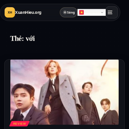
XuanHieu.org
☀
XH
Sáng
Vietnamese
Thẻ:
với
REVIEW