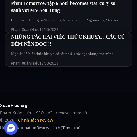
Phim Tomorrow tập 6 Soul becomes star có gì so
sánh với MV Sơn Tùng
Cập nhật: Tháng 5/2026 Cũng là cái chế.t nhưng mọi người cười,…
Phạm Xuân Hiếu
16/06/2022
NHỮNG TÁC HẠI VIỆC THỨC KHUYA…CÁC CÚ
ĐÊM NÊN ĐỌC!!!
Mặc dù là biết thức khuya có rất nhiều tác hại nhưng mà mình…
Phạm Xuân Hiếu
12/03/2013
XuanHieu.org
Phạm Xuân Hiếu · SEO · AI · review · mẹo số
© 2026 ·
Chính sách review
Hồ sơ
AI
Automation
Review
Liên hệ
Trang chủ