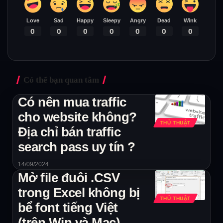
Love
Sad
Happy
Sleepy
Angry
Dead
Wink
0
0
0
0
0
0
0
Có thể bạn quan tâm
Có nên mua traffic
cho website không?
THỦ THUẬT
Địa chỉ bán traffic
search pass uy tín ?
14/09/2024
Mở file đuôi .CSV
trong Excel không bị
THỦ THUẬT
bể font tiếng Việt
(trên Win và Mac)