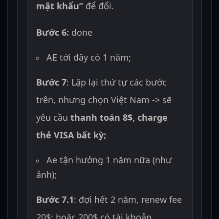
mật khẩu”
để đổi.
Bước 6:
done
AE tới đây có 1 năm;
Bước 7
: Lặp lại thứ tự các bước
trên, nhưng chọn Việt Nam -> sẽ
yêu cầu
thanh toán 8$, charge
thẻ VISA bất kỳ;
Ae tận hưởng 1 năm nữa (như
ảnh);
Bước 7.1
: đợi hết 2 năm, renew fee
20$; hoặc 200$ có tài khoản