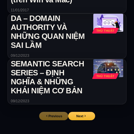
11/01/2017
DA – DOMAIN
AUTHORITY VÀ
THỦ THUẬT
NHỮNG QUAN NIỆM
SAI LẦM
09/12/2023
SEMANTIC SEARCH
SERIES – ĐỊNH
THỦ THUẬT
NGHĨA & NHỮNG
KHÁI NIỆM CƠ BẢN
09/12/2023
Previous
Next