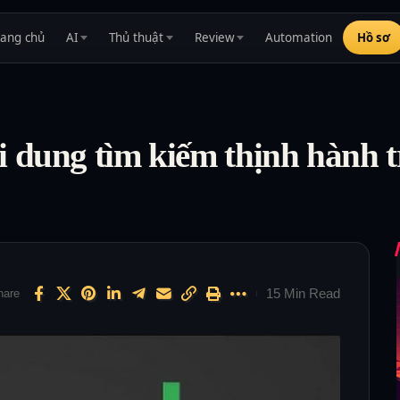
rang chủ
AI
Thủ thuật
Review
Automation
Hồ sơ
 dung tìm kiếm thịnh hành 
15 Min Read
hare