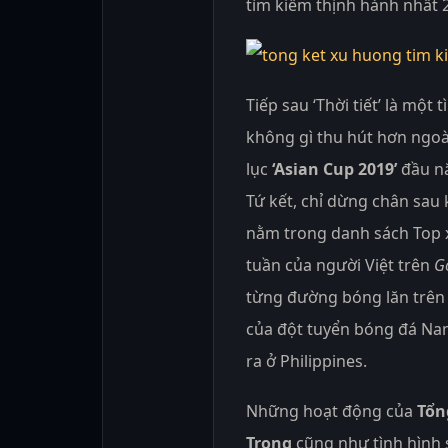
tìm kiếm thịnh hành nhất 
Tiếp sau ‘Thời tiết’ là một
không gì thu hút hơn ngoài
lục
‘Asian Cup 2019’
đầu nă
Tứ kết, chỉ dừng chân sau 
nằm trong danh sách Top 
tuần của người Việt trên
G
từng đường bóng lăn trên
của đột tuyển bóng đá Na
ra ở Philippines.
Những hoạt động của
Tổn
Trọng
cũng như tình hình