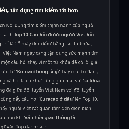
iểu, tận dụng tìm kiếm tốt hơn
ch Nội dung tìm kiếm thịnh hành của người
h sách
Top 10 Câu hỏi được người Việt hỏi
 chỉ là ‘cỗ máy tìm kiếm’ bằng các từ khóa,
ại Việt Nam ngày càng tận dụng sức mạnh tìm
ột câu hỏi thay vì một từ khóa để có lời giải
 hơn. Từ
‘Kumanthong là gì’
, hay một từ đang
ng xã hội là ‘cà khịa’ cũng góp mặt với
‘cà khịa
óng đá giữa đội tuyển Việt Nam với đội tuyển
 cũng đẩy câu hỏi
‘Curacao ở đâu’
lên Top 10.
thấy người Việt rất quan tâm đến diễn biến
sâu hơn khi
‘văn hóa giao thông là
gì’
vào Top danh sách.