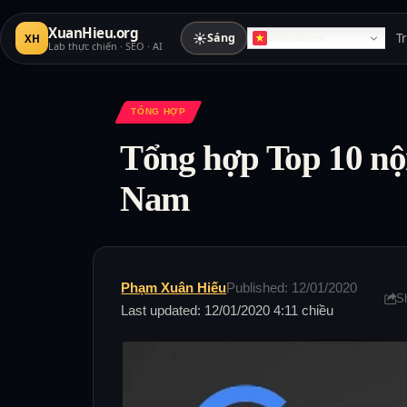
XuanHieu.org
☀
Sáng
T
XH
Vietnamese
Lab thực chiến · SEO · AI
TỔNG HỢP
Tổng hợp Top 10 nội
Nam
Phạm Xuân Hiếu
Published: 12/01/2020
S
Last updated: 12/01/2020 4:11 chiều