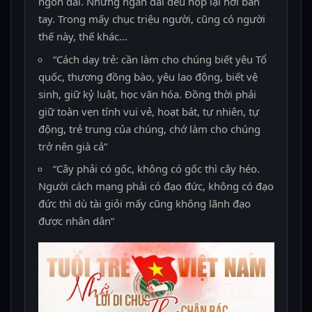
ngón dài. Nhưng ngắn dài đều họp lại nơi bàn
tay. Trong mấy chục triệu người, cũng có người
thế này, thế khác…
“Cách dạy trẻ: cần làm cho chúng biết yêu Tổ
quốc, thương đồng bào, yêu lao động, biết vệ
sinh, giữ kỷ luật, học văn hóa. Đồng thời phải
giữ toàn vẹn tính vui vẻ, hoạt bát, tự nhiên, tự
động, trẻ trung của chúng, chớ làm cho chúng
trở nên già cả”
“Cây phải có gốc, không có gốc thì cây héo.
Người cách mạng phải có đạo đức, không có đạo
đức thì dù tài giỏi mấy cũng không lãnh đạo
được nhân dân”