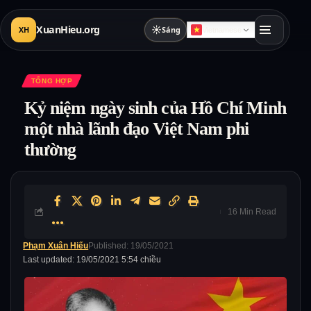
XuanHieu.org
☀
XH
Sáng
Vietnamese
TỔNG HỢP
Kỷ niệm ngày sinh của Hồ Chí Minh
một nhà lãnh đạo Việt Nam phi
thường
16 Min Read
Phạm Xuân Hiếu
Published: 19/05/2021
Last updated: 19/05/2021 5:54 chiều