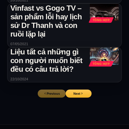
20/10/2021
Vinfast vs Gogo TV –
sản phẩm lỗi hay lịch
TỔNG HỢP
sử Dr Thanh và con
ruồi lặp lại
07/05/2021
Liệu tất cả những gì
con người muốn biết
TỔNG HỢP
đều có câu trả lời?
22/10/2024
Previous
Next