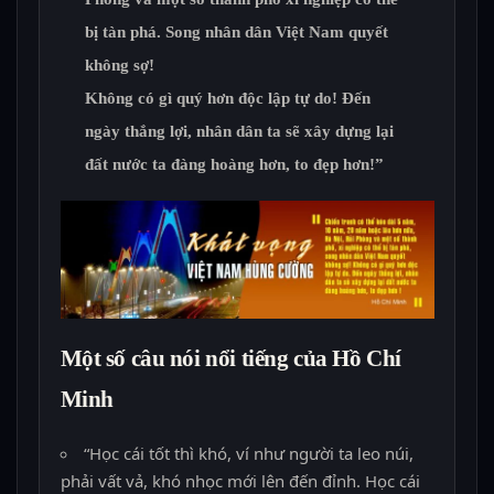
bị tàn phá. Song nhân dân Việt Nam quyết
không sợ!
Không có gì quý hơn độc lập tự do! Đến
ngày thắng lợi, nhân dân ta sẽ xây dựng lại
đất nước ta đàng hoàng hơn, to đẹp hơn!”
Một số câu nói nổi tiếng của Hồ Chí
Minh
“Học cái tốt thì khó, ví như người ta leo núi,
phải vất vả, khó nhọc mới lên đến đỉnh. Học cái