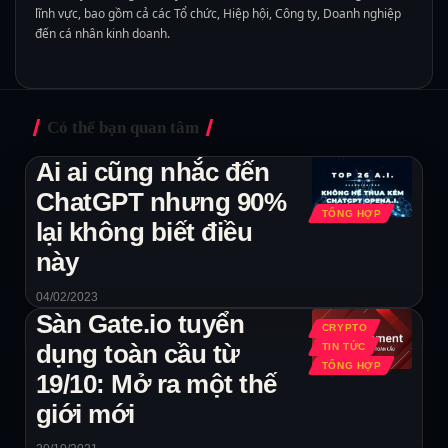
lĩnh vực, bao gồm cả các Tổ chức, Hiệp hội, Công ty, Doanh nghiệp
đến cá nhân kinh doanh.
Có thể bạn quan tâm
Ai ai cũng nhắc đến
ChatGPT nhưng 90%
TỔNG HỢP
lại không biết điều
này
04/02/2023
Sàn Gate.io tuyển
CRYPTO
dụng toàn cầu từ
TIN TỨC
TỔNG HỢP
19/10: Mở ra một thế
giới mới