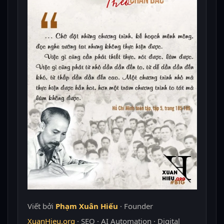
Viết bởi
Phạm Xuân Hiếu
· Founder
XuanHieu.org
· SEO · AI Automation · Digital