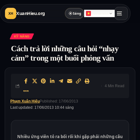
XuanHieu.org
☀
XH
Sáng
Vietnamese
KỸ NĂNG
Cách trả lời những câu hỏi “nhạy
cảm” trong một buổi phỏng vấn
4 Min Read
Phạm Xuân Hiếu
Published: 17/06/2013
Last updated: 17/06/2013 10:44 sáng
Nhiều ứng viên tỏ ra bối rối khi gặp phải những câu