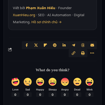
Viết bởi
Phạm Xuân Hiếu
· Founder
XuanHieu.org
· SEO · AI Automation · Digital
Marketing.
Hồ sơ chính chủ →
What do you think?
Love
Sad
Happy
Sleepy
Angry
Dead
Wink
0
0
0
0
0
0
0