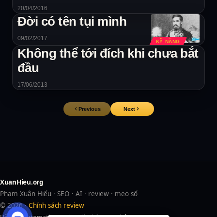
20/04/2016
Đời có tên tụi mình
09/02/2017
KỸ NĂNG
Không thể tới đích khi chưa bắt
đầu
17/06/2013
Previous
Next
XuanHieu.org
Phạm Xuân Hiếu · SEO · AI · review · mẹo số
© 2026 ·
Chính sách review
Hồ sơ
AI
Automation
Review
Liên hệ
Trang chủ