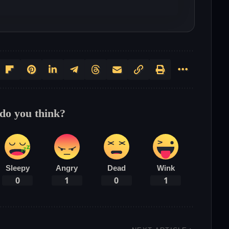
do you think?
Sleepy
Angry
Dead
Wink
0
1
0
1