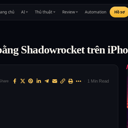
rang chủ
AI
Thủ thuật
Review
Automation
Hồ sơ
 bằng Shadowrocket trên iPh
1 Min Read
Share