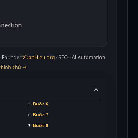
nnection
· Founder
XuanHieu.org
· SEO · AI Automation
chính chủ →
Bước 6
Bước 7
Bước 8