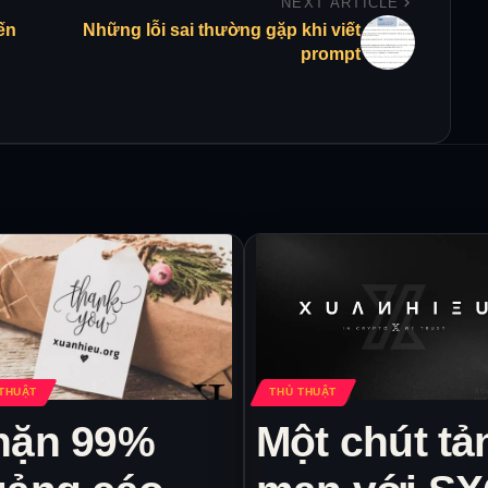
NEXT ARTICLE
ến
Những lỗi sai thường gặp khi viết
prompt
THUẬT
THỦ THUẬT
hặn 99%
Một chút tả