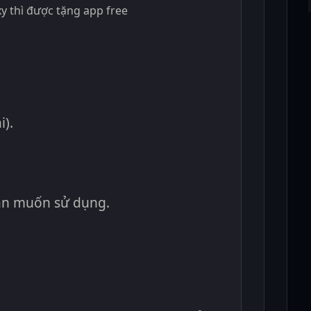
xy
thì được tặng app free
i).
ạn muốn sử dụng.