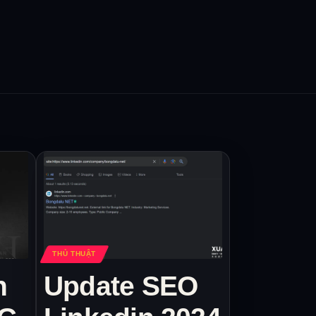
THỦ THUẬT
n
Update SEO