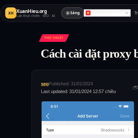
XuanHieu.org
☀
Sáng
T
XH
Vietnamese
Lab thực chiến · SEO · AI
THỦ THUẬT
Cách cài đặt proxy
seo
Published: 31/01/2024
Last updated: 31/01/2024 12:57 chiều