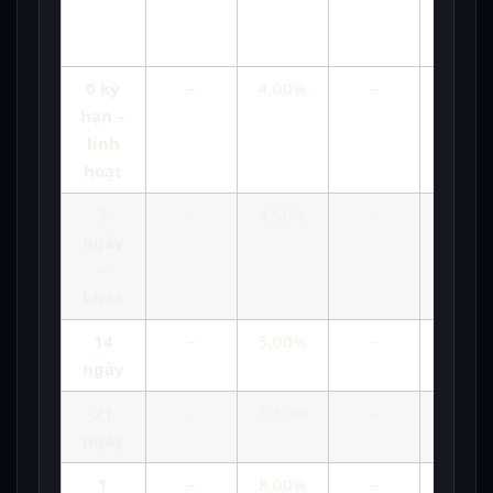
hàng
cuối
hàng
cuối
tháng
kỳ
tháng
kỳ
0 kỳ
–
4,00%
–
4,00%
hạn –
linh
hoạt
7
–
4,50%
–
4,50%
ngày
–
khóa
14
–
5,00%
–
5,00%
ngày
21
–
5,50%
–
5,50%
ngày
1
–
8,00%
–
8,00%