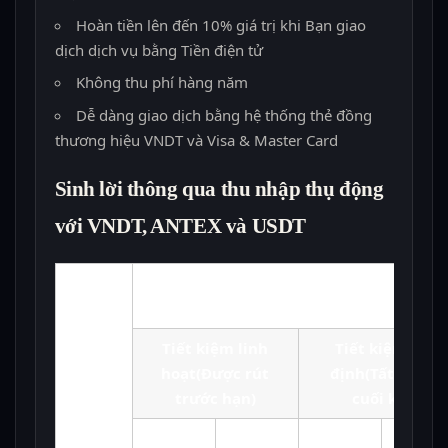
Hoàn tiền lên đến 10% giá trị khi Bạn giao
dịch dịch vụ bằng Tiền điện tử
Không thu phí hàng năm
Dễ dàng giao dịch bằng hệ thống thẻ đồng
thương hiệu VNDT và Visa & Master Card
Sinh lời thông qua thu nhập thụ động
với VNDT, ANTEX và USDT
Kỳ
Lãi suất
hạn
Tiết kiệm linh
Tiết kiệm cố
hoạt
(Được rút
định
(Tất toán
trước hạn)
cuối kỳ)
Lãi
Lãi
Lãi
Lãi