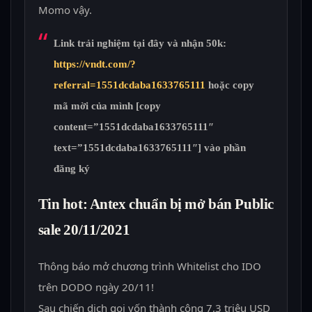
Momo vậy.
Link trải nghiệm tại đây và nhận 50k:
https://vndt.com/?
referral=1551dcdaba1633765111
hoặc copy
mã mời của mình [copy
content=”1551dcdaba1633765111″
text=”1551dcdaba1633765111″] vào phần
đăng ký
Tin hot: Antex chuẩn bị mở bán Public
sale 20/11/2021
Thông báo mở chương trình Whitelist cho IDO
trên DODO ngày 20/11!
Sau chiến dịch gọi vốn thành công 7,3 triệu USD