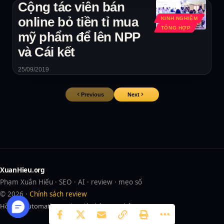
Cộng tác viên bán
online bỏ tiền tỉ mua
KINH NGHIỆM
TỔNG HỢP
mỹ phẩm để lên NPP
và Cái kết
25/09/2019
Previous
Next
XuanHieu.org
Phạm Xuân Hiếu · SEO · AI · review · mẹo số
© 2026 ·
Chính sách review
Hồ sơ
AI
Automation
Review
Liên hệ
Trang chủ