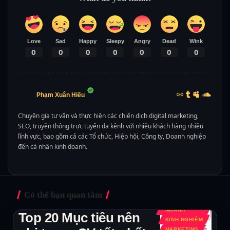
Love
Sad
Happy
Sleepy
Angry
Dead
Wink
0
0
0
0
0
0
0
Phạm Xuân Hiếu
Chuyên gia tư vấn và thực hiện các chiến dịch digital marketing,
SEO, truyền thông trực tuyến đa kênh với nhiều khách hàng nhiều
lĩnh vực, bao gồm cả các Tổ chức, Hiệp hội, Công ty, Doanh nghiệp
đến cá nhân kinh doanh.
Có thể bạn quan tâm
KIẾN THỨC
CHUYÊN
NGÀNH
Top 20 Mục tiêu nên
KINH NGHIỆM
MARKETING