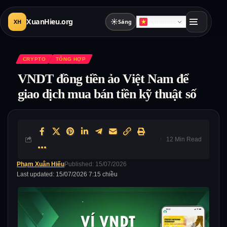
XuanHieu.org
☀
XH
Sáng
Vietnamese
CRYPTO
TỔNG HỢP
VNDT đồng tiền ảo Việt Nam để
giao dịch mua bán tiền kỹ thuật số
12 Min Read
Phạm Xuân Hiếu
Published: 15/07/2026
Last updated: 15/07/2026 7:15 chiều