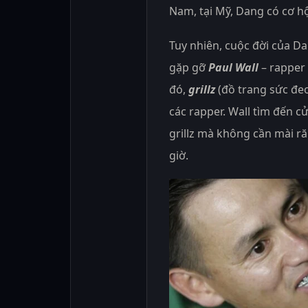
Nam, tại Mỹ, Dang có cơ hộ
Tuy nhiên, cuộc đời của D
gặp gỡ
Paul Wall
– rapper
đó,
grillz
(đồ trang sức đe
các rapper. Wall tìm đến c
grillz mà không cần mài r
giờ.