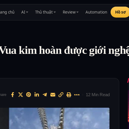
rang chủ
AI
Thủ thuật
Review
Automation
Hồ sơ
Vua kim hoàn được giới nghệ 
12 Min Read
hare