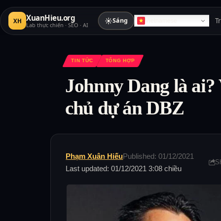
XuanHieu.org
☀
Sáng
T
XH
Vietnamese
Lab thực chiến · SEO · AI
TIN TỨC
TỔNG HỢP
Johnny Dang là ai? 
chủ dự án DBZ
Phạm Xuân Hiếu
Published: 01/12/2021
S
Last updated: 01/12/2021 3:08 chiều